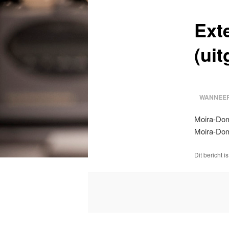
Ext
(uit
WANNEER
Moira-Dom
Moira-Do
Dit bericht i