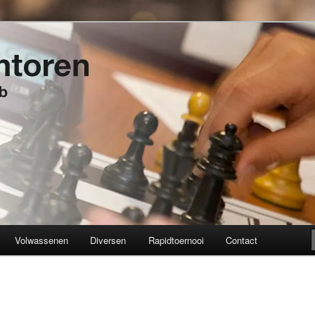
t 1934
en
Volwassenen
Diversen
Rapidtoernooi
Contact