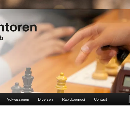
t 1934
en
Volwassenen
Diversen
Rapidtoernooi
Contact