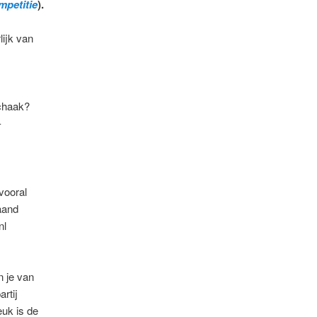
mpetitie
).
lijk van
chaak?
-
vooral
aand
nl
 je van
rtij
euk is de