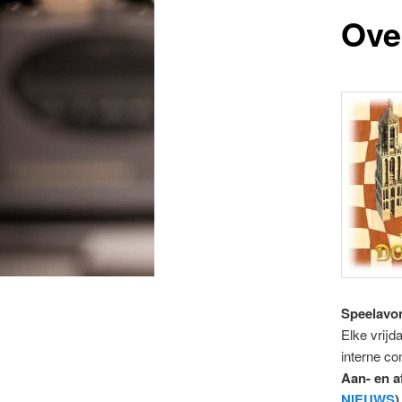
Ove
Speelavo
Elke vrijd
interne c
Aan- en a
NIEUWS
)