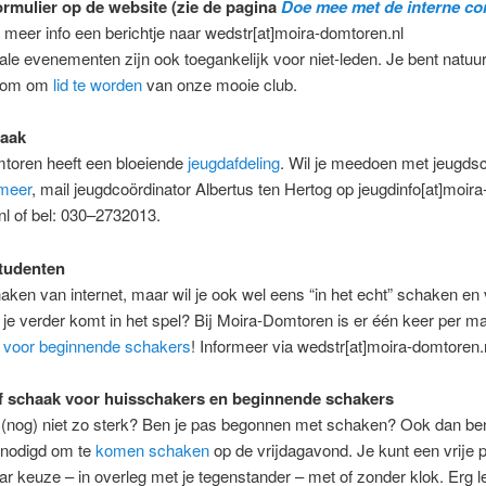
formulier op de website (zie de pagina
Doe mee met de interne co
 meer info een berichtje naar wedstr[at]moira-domtoren.nl
ale evenementen zijn ook toegankelijk voor niet-leden. Je bent natuur
lkom om
lid te worden
van onze mooie club.
aak
toren heeft een bloeiende
jeugdafdeling
. Wil je meedoen met jeugds
 meer
, mail jeugdcoördinator Albertus ten Hertog op jeugdinfo[at]moira
l of bel: 030–2732013.
tudenten
aken van internet, maar wil je ook wel eens “in het echt” schaken en 
je verder komt in het spel? Bij Moira-Domtoren is er één keer per m
 voor beginnende schakers
! Informeer via wedstr[at]moira-domtoren.
f schaak voor huisschakers en beginnende schakers
 (nog) niet zo sterk? Ben je pas begonnen met schaken? Ook dan ben
enodigd om te
komen schaken
op de vrijdagavond. Je kunt een vrije pa
ar keuze – in overleg met je tegenstander – met of zonder klok. Erg l