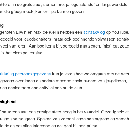
hteraf in de grote zaal, samen met je tegenstander en langswandele
en die graag meekijken en tips kunnen geven.
og
genoten Erwin en Max de Kleijn hebben een
schaakvlog
op YouTube.
 bedoeld voor jeugdschakers, maar ook beginnende volwassen schak
veel van leren. Aan bod komt bijvoorbeeld mat zetten, (niet) pat zetten
 is het eindspel remise …
rklaring persoonsgegevens
kun je lezen hoe we omgaan met de vers
egevens over leden en andere mensen zoals ouders van jeugdleden,
ers en deelnemers aan activiteiten van de club.
iligheid
Domtoren staat een prettige sfeer hoog in het vaandel. Gezelligheid e
unnen samengaan. Spelers van verschillende achtergrond en verschi
te delen dezelfde interesse en dat gaat bij ons prima.