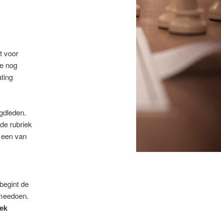
t voor
ie nog
ting
ugdleden.
 de rubriek
 een van
begint de
 meedoen.
iek