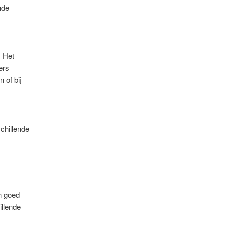
nde
 Het
ers
 of bij
chillende
n goed
llende