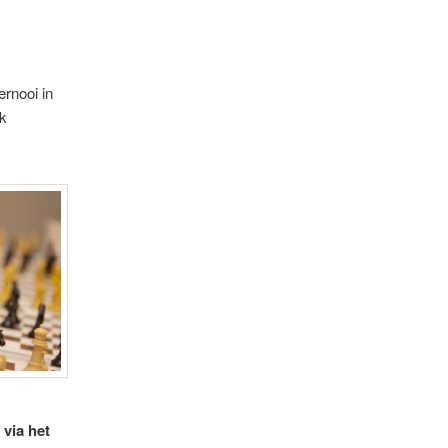
rnooi in
ok
via het