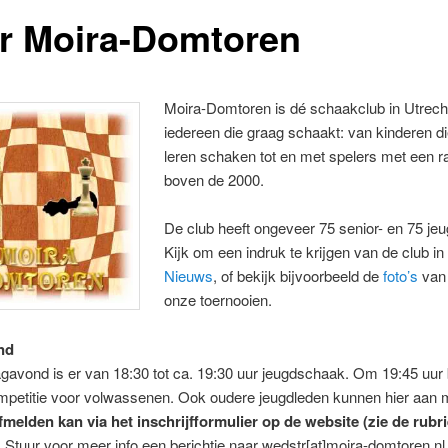
r Moira-Domtoren
Moira-Domtoren is dé schaakclub in Utrech
iedereen die graag schaakt: van kinderen d
leren schaken tot en met spelers met een ra
boven de 2000.
De club heeft ongeveer 75 senior- en 75 je
Kijk om een indruk te krijgen van de club in
Nieuws
, of bekijk bijvoorbeeld de
foto’s
van
onze toernooien.
nd
agavond is er van 18:30 tot ca. 19:30 uur jeugdschaak. Om 19:45 uur 
ompetitie voor volwassenen. Ook oudere jeugdleden kunnen hier aan
fmelden kan via het inschrijfformulier op de website (zie de rubr
.
Stuur voor meer info een berichtje naar wedstr[at]moira-domtoren.nl