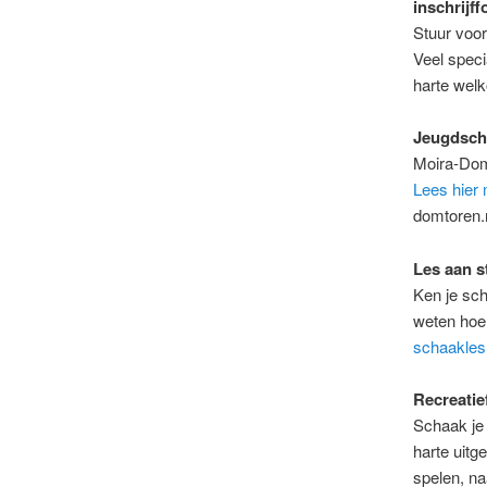
inschrijf
Stuur voor
Veel speci
harte we
Jeugdsch
Moira-Dom
Lees hier
domtoren.n
Les aan s
Ken je sch
weten hoe 
schaakles
Recreatie
Schaak je
harte uitg
spelen, na