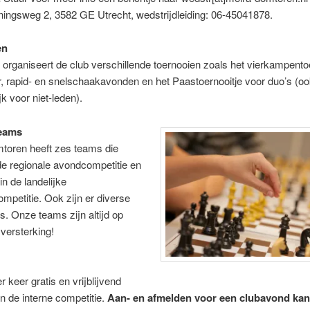
ingsweg 2, 3582 GE Utrecht, wedstrijdleiding: 06-45041878.
en
organiseert de club verschillende toernooien zoals het vierkampentoe
 rapid- en snelschaakavonden en het Paastoernooitje voor duo’s (o
jk voor niet-leden).
teams
toren heeft zes teams die
de regionale avondcompetitie en
in de landelijke
mpetitie. Ook zijn er diverse
. Onze teams zijn altijd op
versterking!
r keer gratis en vrijblijvend
 de interne competitie.
Aan- en afmelden voor een clubavond kan 