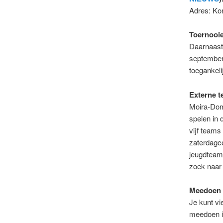
Adres: Kon
Toernooi
Daarnaast 
september,
toegankeli
Externe 
Moira-Dom
spelen in 
vijf teams 
zaterdagco
jeugdteams
zoek naar 
Meedoen
Je kunt vie
meedoen in