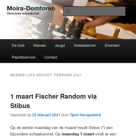
Spring
Spring
Utrechtse schaakclub opgericht 1934
naar
naar
Zoek
de
de
primaire
secundaire
Moira-Domtoren
inhoud
inhoud
Hoofdmenu
De club
Nieuws
Jeugd
Volwassenen
Diversen
Rapidtoernooi
Contact
MAANDELIJKS ARCHIEF:
FEBRUARI 2021
1 maart Fischer Random via
Stibus
Geplaatst op
25 februari 2021
door
Tjerk Hacquebord
Op de eerste maandag van de maand houdt Stibus (*) een
bijzondere schaakavond. Op
maandag 1 maart
vindt er een