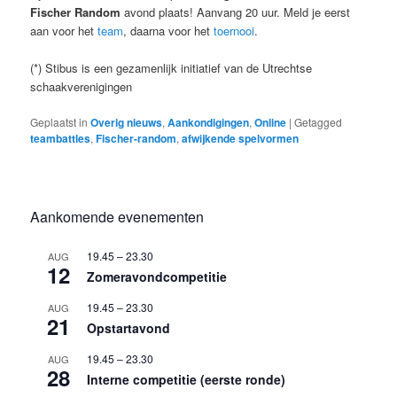
Fischer Random
avond plaats! Aanvang 20 uur. Meld je eerst
aan voor het
team
, daarna voor het
toernooi
.
(*) Stibus is een gezamenlijk initiatief van de Utrechtse
schaakverenigingen
Geplaatst in
Overig nieuws
,
Aankondigingen
,
Online
|
Getagged
teambattles
,
Fischer-random
,
afwijkende spelvormen
Aankomende evenementen
19.45
–
23.30
AUG
12
Zomeravondcompetitie
19.45
–
23.30
AUG
21
Opstartavond
19.45
–
23.30
AUG
28
Interne competitie (eerste ronde)