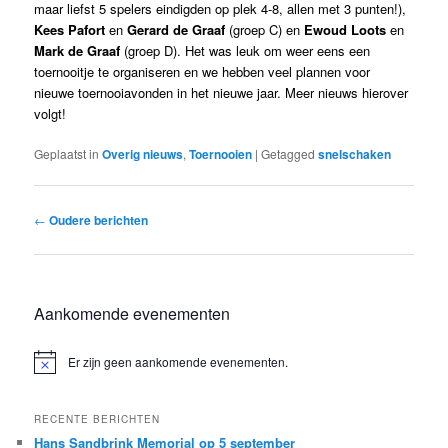
maar liefst 5 spelers eindigden op plek 4-8, allen met 3 punten!),
Kees Pafort
en
Gerard de Graaf
(groep C) en
Ewoud Loots
en
Mark de Graaf
(groep D). Het was leuk om weer eens een
toernooitje te organiseren en we hebben veel plannen voor
nieuwe toernooiavonden in het nieuwe jaar. Meer nieuws hierover
volgt!
Geplaatst in
Overig nieuws
,
Toernooien
|
Getagged
snelschaken
Bericht
←
Oudere berichten
navigatie
Aankomende evenementen
Er zijn geen aankomende evenementen.
Bericht
RECENTE BERICHTEN
Hans Sandbrink Memorial op 5 september