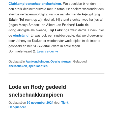
Clubkampioenschap snelschaken
. We speelden 9 ronden. In
een sterk deelnemersveld met in totaal 22 spelers waaronder een
stevige vertegenwoordiging van de aanstormende A-jeugd ging
Edwin Tol
recht op zijn doel af. Hij stond slechts twee halfjes af
(tegen Merijn Smeenk en Albert-Jan Fischer)!
Lode de
Jong
eindigde als tweede,
Tijl Fokkinga
werd derde. Check hier
de
eindstand
. Er was ook een
rapidgroepje,
dat werd gewonnen
door Johnny de Kraker, er werden vier wedstrijden in de interne
gespeeld en het SGS-viertal kwam in actie tegen
Bommelerwaard 2.
Lees verder
→
Geplaatst in
Aankondigingen
,
Overig nieuws
|
Getagged
snelschaken
,
speellocaties
Lode en Rody gedeeld
snelschaakkampioen
Geplaatst op
30 november 2024
door
Tjerk
Hacquebord