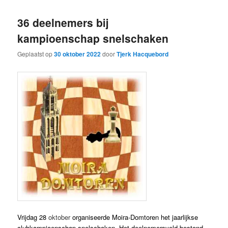
36 deelnemers bij
kampioenschap snelschaken
Geplaatst op
30 oktober 2022
door
Tjerk Hacquebord
Vrijdag 28
oktober
organiseerde Moira-Domtoren het jaarlijkse
clubkampioenschap snelschaken. Het deelnemersveld bestond