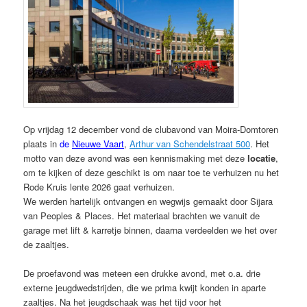
Op vrijdag 12 december vond de clubavond van Moira-Domtoren
plaats in
de
Nieuwe Vaart
,
Arthur van Schendelstraat 500
. Het
motto van deze avond was een kennismaking met deze
locatie
,
om te kijken of deze geschikt is om naar toe te verhuizen nu het
Rode Kruis lente 2026 gaat verhuizen.
We werden hartelijk ontvangen en wegwijs gemaakt door Sijara
van Peoples & Places. Het materiaal brachten we vanuit de
garage met lift & karretje binnen, daarna verdeelden we het over
de zaaltjes.
De proefavond was meteen een drukke avond, met o.a. drie
externe jeugdwedstrijden, die we prima kwijt konden in aparte
zaaltjes. Na het jeugdschaak was het tijd voor het