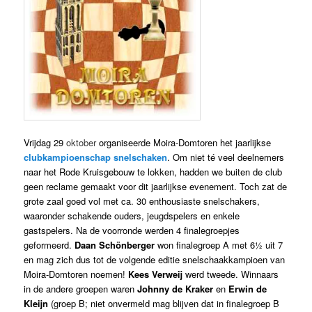
Vrijdag 29
oktober
organiseerde Moira-Domtoren het jaarlijkse
clubkampioenschap snelschaken
. Om niet té veel deelnemers
naar het Rode Kruisgebouw te lokken, hadden we buiten de club
geen reclame gemaakt voor dit jaarlijkse evenement. Toch zat de
grote zaal goed vol met ca. 30 enthousiaste snelschakers,
waaronder schakende ouders, jeugdspelers en enkele
gastspelers. Na de voorronde werden 4 finalegroepjes
geformeerd.
Daan Schönberger
won finalegroep A met 6½ uit 7
en mag zich dus tot de volgende editie snelschaakkampioen van
Moira-Domtoren noemen!
Kees Verweij
werd tweede. Winnaars
in de andere groepen waren
Johnny de Kraker
en
Erwin de
Kleijn
(groep B; niet onvermeld mag blijven dat in finalegroep B