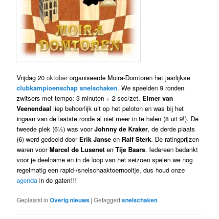
Vrijdag 20
oktober
organiseerde Moira-Domtoren het jaarlijkse
clubkampioenschap snelschaken
. We speelden 9 ronden
zwitsers met tempo: 3 minuten + 2 sec/zet.
Elmer van
Veenendaal
liep behoorlijk uit op het peloton en was bij het
ingaan van de laatste ronde al niet meer in te halen (8 uit 9!). De
tweede plek (6½) was voor
Johnny de Kraker
, de derde plaats
(6) werd gedeeld door
Erik Janse
en
Ralf
Sterk
. De ratingprijzen
waren voor
Marcel de Lusenet
en
Tije Baars
. Iedereen bedankt
voor je deelname en in de loop van het seizoen spelen we nog
regelmatig een rapid-/snelschaaktoernooitje, dus houd onze
agenda
in de gaten!!!
Geplaatst in
Overig nieuws
|
Getagged
snelschaken