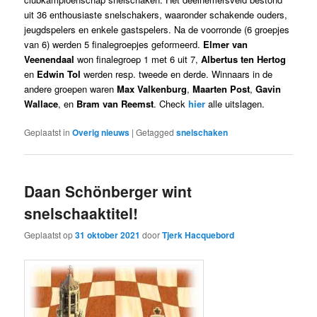
uit 36 enthousiaste snelschakers, waaronder schakende ouders,
jeugdspelers en enkele gastspelers. Na de voorronde (6 groepjes
van 6) werden 5 finalegroepjes geformeerd.
Elmer van
Veenendaal
won finalegroep 1 met 6 uit 7,
Albertus ten Hertog
en
Edwin Tol
werden resp. tweede en derde. Winnaars in de
andere groepen waren
Max Valkenburg
,
Maarten Post
,
Gavin
Wallace
, en
Bram van Reemst
. Check
hier
alle uitslagen.
Geplaatst in
Overig nieuws
|
Getagged
snelschaken
Daan Schönberger wint
snelschaaktitel!
Geplaatst op
31 oktober 2021
door
Tjerk Hacquebord