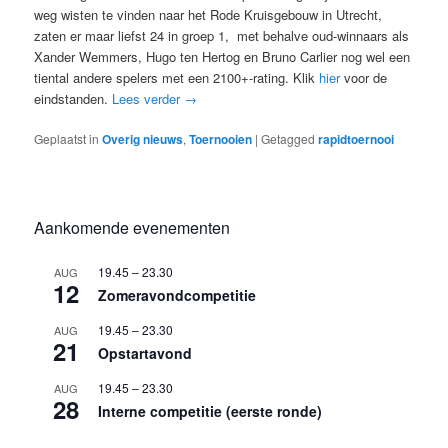
weg wisten te vinden naar het Rode Kruisgebouw in Utrecht,
zaten er maar liefst 24 in groep 1, met behalve oud-winnaars als
Xander Wemmers, Hugo ten Hertog en Bruno Carlier nog wel een
tiental andere spelers met een 2100+-rating. Klik
hier
voor de
eindstanden.
Lees verder
→
Geplaatst in
Overig nieuws
,
Toernooien
|
Getagged
rapidtoernooi
Aankomende evenementen
19.45
–
23.30
AUG
12
Zomeravondcompetitie
19.45
–
23.30
AUG
21
Opstartavond
19.45
–
23.30
AUG
28
Interne competitie (eerste ronde)