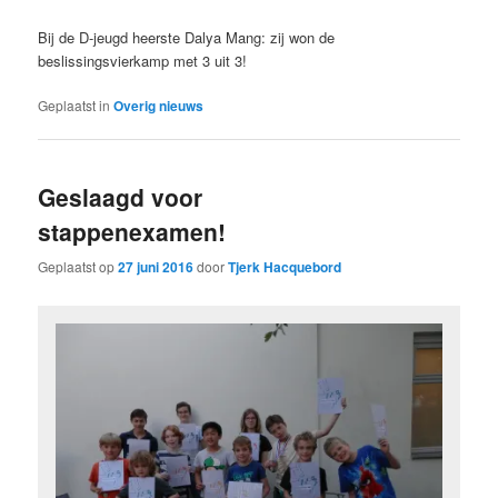
Bij de D-jeugd heerste Dalya Mang: zij won de
beslissingsvierkamp met 3 uit 3!
Geplaatst in
Overig nieuws
Geslaagd voor
stappenexamen!
Geplaatst op
27 juni 2016
door
Tjerk Hacquebord