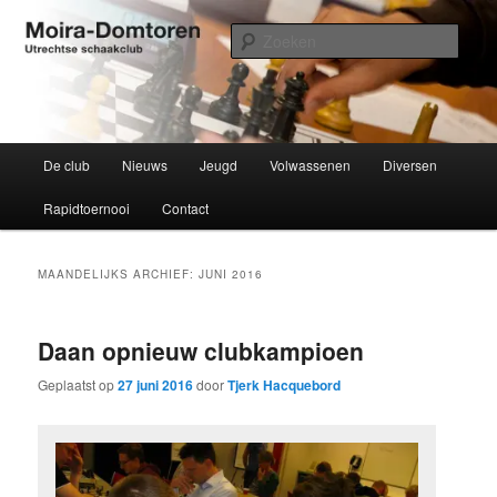
Spring
Spring
Utrechtse schaakclub opgericht 1934
naar
naar
Zoek
de
de
primaire
secundaire
Moira-Domtoren
inhoud
inhoud
Hoofdmenu
De club
Nieuws
Jeugd
Volwassenen
Diversen
Rapidtoernooi
Contact
MAANDELIJKS ARCHIEF:
JUNI 2016
Daan opnieuw clubkampioen
Geplaatst op
27 juni 2016
door
Tjerk Hacquebord