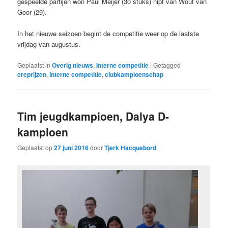
gespeelde partijen won Paul Meijer (30 stuks) nipt van Wout van
Goor (29).
In het nieuwe seizoen begint de competitie weer op de laatste
vrijdag van augustus.
Geplaatst in
Overig nieuws
,
Interne competitie
|
Getagged
ereprijzen
,
interne competitie
,
clubkampioenschap
Tim jeugdkampioen, Dalya D-
kampioen
Geplaatst op
27 juni 2016
door
Tjerk Hacquebord