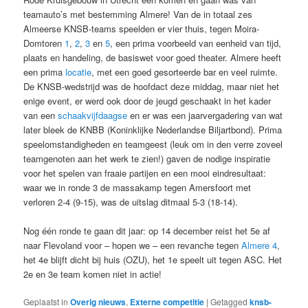
teamauto’s met bestemming Almere! Van de in totaal zes
Almeerse KNSB-teams speelden er vier thuis, tegen Moira-
Domtoren
1
,
2
,
3
en
5
, een prima voorbeeld van eenheid van tijd,
plaats en handeling, de basiswet voor goed theater. Almere heeft
een prima
locatie
, met een goed gesorteerde bar en veel ruimte.
De KNSB-wedstrijd was de hoofdact deze middag, maar niet het
enige event, er werd ook door de jeugd geschaakt in het kader
van een
schaakvijfdaagse
en er was een jaarvergadering van wat
later bleek de KNBB (Koninklijke Nederlandse Biljartbond). Prima
speelomstandigheden en teamgeest (leuk om in den verre zoveel
teamgenoten aan het werk te zien!) gaven de nodige inspiratie
voor het spelen van fraaie partijen en een mooi eindresultaat:
waar we in ronde 3 de massakamp tegen Amersfoort met
verloren 2-4 (9-15), was de uitslag ditmaal 5-3 (18-14).
Nog één ronde te gaan dit jaar: op 14 december reist het 5e af
naar Flevoland voor – hopen we – een revanche tegen
Almere 4
,
het 4e blijft dicht bij huis (OZU), het 1e speelt uit tegen ASC. Het
2e en 3e team komen niet in actie!
Geplaatst in
Overig nieuws
,
Externe competitie
|
Getagged
knsb-