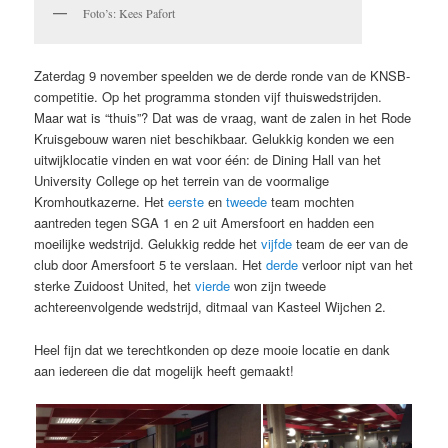
Foto’s: Kees Pafort
Zaterdag 9 november speelden we de derde ronde van de KNSB-
competitie. Op het programma stonden vijf thuiswedstrijden.
Maar wat is “thuis”? Dat was de vraag, want de zalen in het Rode
Kruisgebouw waren niet beschikbaar. Gelukkig konden we een
uitwijklocatie vinden en wat voor één: de Dining Hall van het
University College op het terrein van de voormalige
Kromhoutkazerne. Het
eerste
en
tweede
team mochten
aantreden tegen SGA 1 en 2 uit Amersfoort en hadden een
moeilijke wedstrijd. Gelukkig redde het
vijfde
team de eer van de
club door Amersfoort 5 te verslaan. Het
derde
verloor nipt van het
sterke Zuidoost United, het
vierde
won zijn tweede
achtereenvolgende wedstrijd, ditmaal van Kasteel Wijchen 2.
Heel fijn dat we terechtkonden op deze mooie locatie en dank
aan iedereen die dat mogelijk heeft gemaakt!