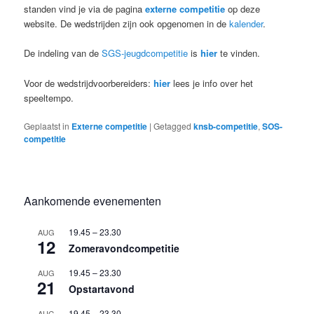
standen vind je via de pagina
externe competitie
op deze
website. De wedstrijden zijn ook opgenomen in de
kalender
.
De indeling van de
SGS-jeugdcompetitie
is
hier
te vinden.
Voor de wedstrijdvoorbereiders:
hier
lees je info over het
speeltempo.
Geplaatst in
Externe competitie
|
Getagged
knsb-competitie
,
SOS-
competitie
Aankomende evenementen
19.45
–
23.30
AUG
12
Zomeravondcompetitie
19.45
–
23.30
AUG
21
Opstartavond
19.45
–
23.30
AUG