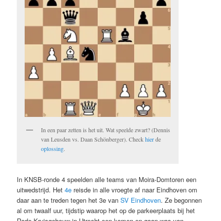
In een paar zetten is het uit. Wat speelde zwart? (Dennis
van Leusden vs. Daan Schönberger). Check
hier
de
oplossing
.
In KNSB-ronde 4 speelden alle teams van Moira-Domtoren een
uitwedstrijd. Het
4e
reisde in alle vroegte af naar Eindhoven om
daar aan te treden tegen het 3e van
SV Eindhoven
. Ze begonnen
al om twaalf uur, tijdstip waarop het op de parkeerplaats bij het
Rode Kruisgebouw in Utrecht een komen en gaan was van