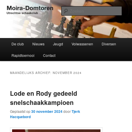
Spring
Spring
Utrechtse schaakclub opgericht 1934
naar
naar
Zoek
de
de
primaire
secundaire
Moira-Domtoren
inhoud
inhoud
Hoofdmenu
De club
Nieuws
Jeugd
Volwassenen
Diversen
Rapidtoernooi
Contact
MAANDELIJKS ARCHIEF:
NOVEMBER 2024
Lode en Rody gedeeld
snelschaakkampioen
Geplaatst op
30 november 2024
door
Tjerk
Hacquebord