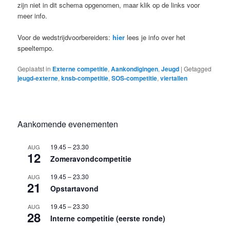
zijn niet in dit schema opgenomen, maar klik op de links voor
meer info.
Voor de wedstrijdvoorbereiders:
hier
lees je info over het
speeltempo.
Geplaatst in
Externe competitie
,
Aankondigingen
,
Jeugd
|
Getagged
jeugd-externe
,
knsb-competitie
,
SOS-competitie
,
viertallen
Aankomende evenementen
19.45
–
23.30
AUG
12
Zomeravondcompetitie
19.45
–
23.30
AUG
21
Opstartavond
19.45
–
23.30
AUG
28
Interne competitie (eerste ronde)