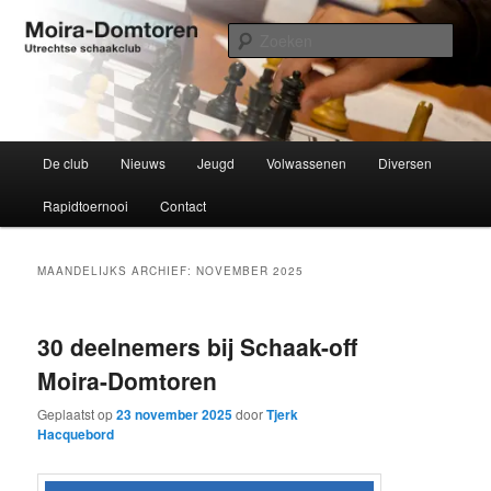
Spring
Spring
Utrechtse schaakclub opgericht 1934
naar
naar
Zoek
de
de
primaire
secundaire
Moira-Domtoren
inhoud
inhoud
Hoofdmenu
De club
Nieuws
Jeugd
Volwassenen
Diversen
Rapidtoernooi
Contact
MAANDELIJKS ARCHIEF:
NOVEMBER 2025
30 deelnemers bij Schaak-off
Moira-Domtoren
Geplaatst op
23 november 2025
door
Tjerk
Hacquebord