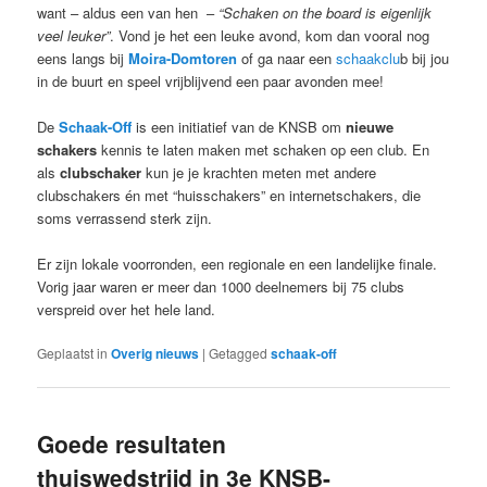
want – aldus een van hen –
“Schaken on the board is eigenlijk
veel leuker”
. Vond je het een leuke avond, kom dan vooral nog
eens langs bij
Moira-Domtoren
of ga naar een
schaakclu
b bij jou
in de buurt en speel vrijblijvend een paar avonden mee!
De
Schaak-Off
is een initiatief van de KNSB om
nieuwe
schakers
kennis te laten maken met schaken op een club. En
als
clubschaker
kun je je krachten meten met andere
clubschakers én met “huisschakers” en internetschakers, die
soms verrassend sterk zijn.
Er zijn lokale voorronden, een regionale en een landelijke finale.
Vorig jaar waren er meer dan 1000 deelnemers bij 75 clubs
verspreid over het hele land.
Geplaatst in
Overig nieuws
|
Getagged
schaak-off
Goede resultaten
thuiswedstrijd in 3e KNSB-