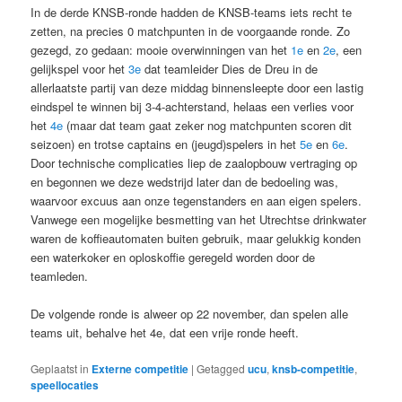
In de derde KNSB-ronde hadden de KNSB-teams iets recht te
zetten, na precies 0 matchpunten in de voorgaande ronde. Zo
gezegd, zo gedaan: mooie overwinningen van het
1e
en
2e
, een
gelijkspel voor het
3e
dat teamleider Dies de Dreu in de
allerlaatste partij van deze middag binnensleepte door een lastig
eindspel te winnen bij 3-4-achterstand, helaas een verlies voor
het
4e
(maar dat team gaat zeker nog matchpunten scoren dit
seizoen) en trotse captains en (jeugd)spelers in het
5e
en
6e
.
Door technische complicaties liep de zaalopbouw vertraging op
en begonnen we deze wedstrijd later dan de bedoeling was,
waarvoor excuus aan onze tegenstanders en aan eigen spelers.
Vanwege een mogelijke besmetting van het Utrechtse drinkwater
waren de koffieautomaten buiten gebruik, maar gelukkig konden
een waterkoker en oploskoffie geregeld worden door de
teamleden.
De volgende ronde is alweer op 22 november, dan spelen alle
teams uit, behalve het 4e, dat een vrije ronde heeft.
Geplaatst in
Externe competitie
|
Getagged
ucu
,
knsb-competitie
,
speellocaties