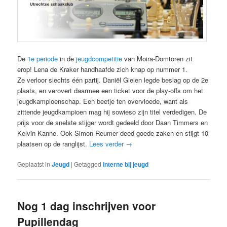
De
1e periode
in de
jeugdcompetitie
van Moira-Domtoren zit
erop! Lena de Kraker handhaafde zich knap op nummer 1.
Ze verloor slechts één partij. Daniël Gielen legde beslag op de 2e
plaats, en verovert daarmee een ticket voor de play-offs om het
jeugdkampioenschap. Een beetje ten overvloede, want als
zittende jeugdkampioen mag hij sowieso zijn titel verdedigen. De
prijs voor de snelste stijger wordt gedeeld door Daan Timmers en
Kelvin Kanne. Ook Simon Reumer deed goede zaken en stijgt 10
plaatsen op de ranglijst.
Lees verder
→
Geplaatst in
Jeugd
|
Getagged
interne bij jeugd
Nog 1 dag inschrijven voor
Pupillendag