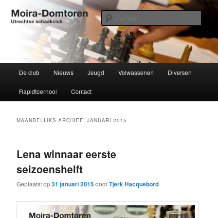
Spring
Spring
Utrechtse schaakclub opgericht 1934
naar
naar
Zoek
de
de
primaire
secundaire
Moira-Domtoren
inhoud
inhoud
Hoofdmenu
De club
Nieuws
Jeugd
Volwassenen
Diversen
Rapidtoernooi
Contact
MAANDELIJKS ARCHIEF:
JANUARI 2015
Lena winnaar eerste
seizoenshelft
Geplaatst op
31 januari 2015
door
Tjerk Hacquebord