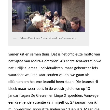
Moira Domtoren 5 aan het werk in Giessenburg
Samen uit en samen thuis. Dat is het officieuze motto van
het vijfde van Moira-Domtoren. Als echte schakers zijn we
natuurlijk allemaal individualisten, maar gebeurt er iets
waardoor we uit elkaar zou­den vallen: we gaan als
olifanten om het ene teamlid heen staan. Die teamspirit
bleek maar weer eens in de wedstrijd die we op 13
januari tegen De Giessen en Linge 3 speelden. Vanwege
een drei­gende absentie van mijzelf op 27 januari kon ik
mijn wedstrijd vooruit te spelen op 13 januari. Maar, die