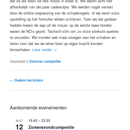
dat ze als team tot iets moois in staat is. We wa­ren echt niet
afhankelijk van die paar cadeautjes. We werden nogal verrast
door de strikte toepassing van de schaakregels: of wij eerst onze
opstelling op het formulier wilden schrijven. Toen wij dat ge­daan
hadden kwam de aap uit de mouw: op de eerste twee borden
waren de NO’s gezet. Tactisch slim om zo onze sterkste spelers
te omzeilen. We mor­den wat maar sloegen aan het schaken en
lie­ten zien dat we de winst best op eigen kracht konden
binnenhalen.
Lees verder
→
Geplaatst in
Externe competitie
Bericht
←
Oudere berichten
navigatie
Aankomende evenementen
19.45
–
23.30
AUG
12
Zomeravondcompetitie