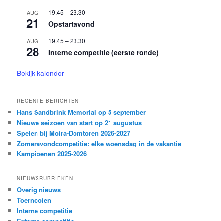
19.45
–
23.30
AUG
21
Opstartavond
19.45
–
23.30
AUG
28
Interne competitie (eerste ronde)
Bekijk kalender
RECENTE BERICHTEN
Hans Sandbrink Memorial op 5 september
Nieuwe seizoen van start op 21 augustus
Spelen bij Moira-Domtoren 2026-2027
Zomeravondcompetitie: elke woensdag in de vakantie
Kampioenen 2025-2026
NIEUWSRUBRIEKEN
Overig nieuws
Toernooien
Interne competitie
Externe competitie