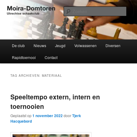
Spring
Spring
Utrechtse schaakclub opgericht 1934
naar
naar
Zoek
de
de
primaire
secundaire
Moira-Domtoren
inhoud
inhoud
Hoofdmenu
De club
Nieuws
Jeugd
Volwassenen
Diversen
Rapidtoernooi
Contact
TAG ARCHIEVEN:
MATERIAAL
Speeltempo extern, intern en
toernooien
Geplaatst op
1 november 2022
door
Tjerk
Hacquebord