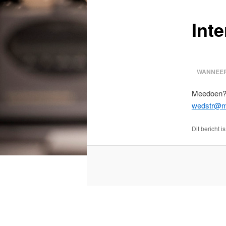
Int
WANNEER
Meedoen? A
wedstr@mo
Dit bericht i