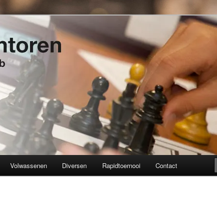
t 1934
en
Volwassenen
Diversen
Rapidtoernooi
Contact