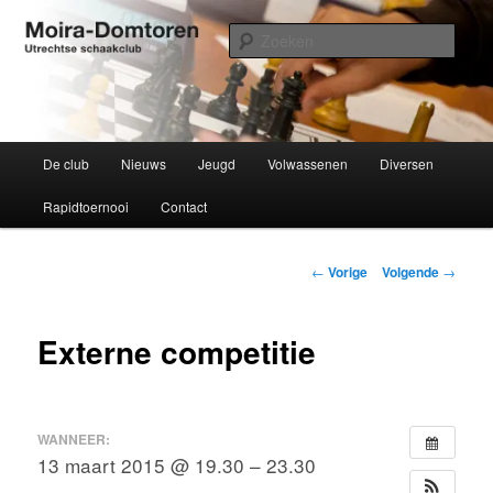
Spring
Utrechtse schaakclub opgericht 1934
naar
Zoek
de
primaire
Moira-Domtoren
inhoud
Hoofdmenu
De club
Nieuws
Jeugd
Volwassenen
Diversen
Rapidtoernooi
Contact
Bericht
←
Vorige
Volgende
→
navigatie
Externe competitie
WANNEER:
13 maart 2015 @ 19.30 – 23.30