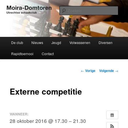
Spring
Utrechtse schaakclub opgericht 1934
naar
Zoek
de
primaire
Moira-Domtoren
inhoud
Hoofdmenu
De club
Nieuws
Jeugd
Volwassenen
Diversen
Rapidtoernooi
Contact
Bericht
←
Vorige
Volgende
→
navigatie
Externe competitie
WANNEER:
28 oktober 2016 @ 17.30 – 21.30