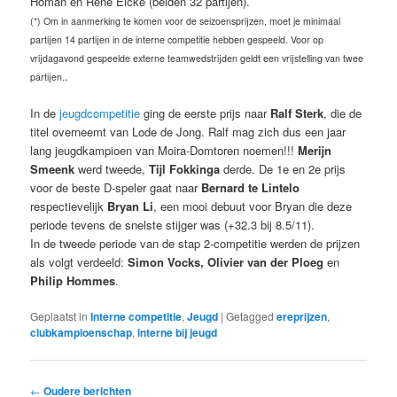
Homan en René Eicke (beiden 32 partijen).
(*) Om in aanmerking te komen voor de seizoensprijzen, moet je minimaal
partijen 14 partijen in de interne competitie hebben gespeeld. Voor op
vrijdagavond gespeelde externe teamwedstrijden geldt een vrijstelling van twee
.
partijen.
In de
jeugdcompetitie
ging de eerste prijs naar
Ralf Sterk
, die de
titel overneemt van Lode de Jong. Ralf mag zich dus een jaar
lang jeugdkampioen van Moira-Domtoren noemen!!!
Merijn
Smeenk
werd tweede,
Tijl Fokkinga
derde. De 1e en 2e prijs
voor de beste D-speler gaat naar
Bernard te Lintelo
respectievelijk
Bryan Li
, een mooi debuut voor Bryan die deze
periode tevens de snelste stijger was (+32.3 bij 8.5/11).
In de tweede periode van de stap 2-competitie werden de prijzen
als volgt verdeeld:
Simon Vocks, Olivier van der Ploeg
en
Philip Hommes
.
Geplaatst in
Interne competitie
,
Jeugd
|
Getagged
ereprijzen
,
clubkampioenschap
,
interne bij jeugd
Bericht
←
Oudere berichten