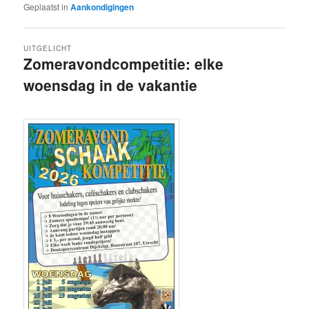
Geplaatst in
Aankondigingen
UITGELICHT
Zomeravondcompetitie: elke
woensdag in de vakantie
Geplaatst op
27 juni 2026
door
Tjerk Hacquebord