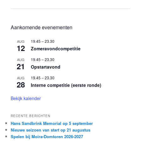
navigatie
Aankomende evenementen
19.45
–
23.30
AUG
12
Zomeravondcompetitie
19.45
–
23.30
AUG
21
Opstartavond
19.45
–
23.30
AUG
28
Interne competitie (eerste ronde)
Bekijk kalender
RECENTE BERICHTEN
Hans Sandbrink Memorial op 5 september
Nieuwe seizoen van start op 21 augustus
Spelen bij Moira-Domtoren 2026-2027