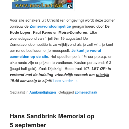
Voor alle schakers uit Utrecht (en omgeving) wordt deze zomer
opnieuw de
Zomeravondcompetitie
georganiseerd door
De
Rode Loper
,
Paul Keres
en
Moira-Domtoren
. Elke
woensdagavond van 1 juli t/m 19 augustus! De
Zomeravondcompetitie is zo vrijblijvend als je zelf wilt: je kunt
per ronde beslissen of je meespeelt.
Je kunt je vooraf
aanmelden op de site
. Het speeltempo is 1½ uur p.p.p.p. en
elke ronde zijn er prijzen te verdienen. Kosten per avond: € 3
(jeugd half geld). Zaal: Dijckzigt, Boorstraat 107.
LET OP: in
verband met de indeling vriendelijk verzoek om
uiterlijk
19.45 aanwezig te zijn!!!
Lees verder
→
Geplaatst in
Aankondigingen
|
Getagged
zomerschaak
Hans Sandbrink Memorial op
5 september