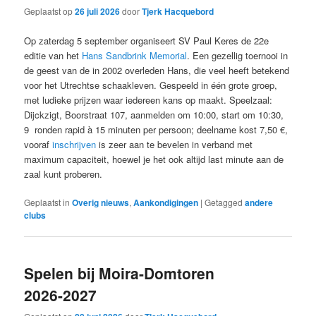
Geplaatst op
26 juli 2026
door
Tjerk Hacquebord
Op zaterdag 5 september organiseert SV Paul Keres de 22e
editie van het
Hans Sandbrink Memorial
. Een gezellig toernooi in
de geest van de in 2002 overleden Hans, die veel heeft betekend
voor het Utrechtse schaakleven. Gespeeld in één grote groep,
met ludieke prijzen waar iedereen kans op maakt. Speelzaal:
Dijckzigt, Boorstraat 107, aanmelden om 10:00, start om 10:30,
9 ronden rapid à 15 minuten per persoon; deelname kost 7,50 €,
vooraf
inschrijven
is zeer aan te bevelen in verband met
maximum capaciteit, hoewel je het ook altijd last minute aan de
zaal kunt proberen.
Geplaatst in
Overig nieuws
,
Aankondigingen
|
Getagged
andere
clubs
Spelen bij Moira-Domtoren
2026-2027