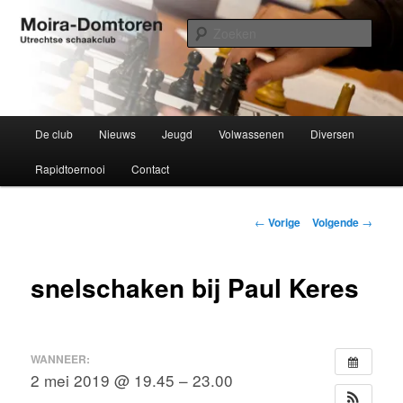
Spring
Utrechtse schaakclub opgericht 1934
naar
Zoek
de
primaire
Moira-Domtoren
inhoud
Hoofdmenu
De club
Nieuws
Jeugd
Volwassenen
Diversen
Rapidtoernooi
Contact
Bericht
←
Vorige
Volgende
→
navigatie
snelschaken bij Paul Keres
WANNEER:
2 mei 2019 @ 19.45 – 23.00