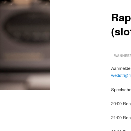
Rap
(sl
WANNEER
Aanmelden 
wedstr@mo
Speelsch
20:00 Ron
21:00 Ron