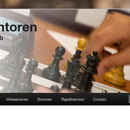
t 1934
en
Volwassenen
Diversen
Rapidtoernooi
Contact