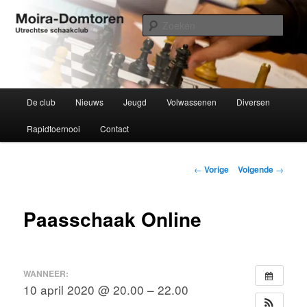
Spring
Utrechtse schaakclub opgericht 1934
naar
Zoek
de
primaire
Moira-Domtoren
inhoud
Hoofdmenu
De club
Nieuws
Jeugd
Volwassenen
Diversen
Rapidtoernooi
Contact
Bericht
←
Vorige
Volgende
→
navigatie
Paasschaak Online
WANNEER:
10 april 2020 @ 20.00 – 22.00