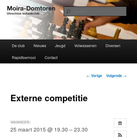
Spring
Utrechtse schaakclub opgericht 1934
naar
Zoek
de
primaire
Moira-Domtoren
inhoud
Hoofdmenu
De club
Nieuws
Jeugd
Volwassenen
Diversen
Rapidtoernooi
Contact
Bericht
←
Vorige
Volgende
→
navigatie
Externe competitie
WANNEER:
25 maart 2015 @ 19.30 – 23.30