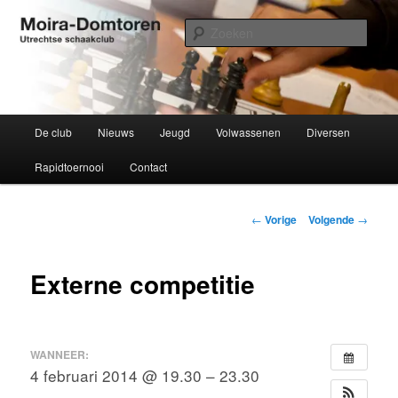
Spring
Utrechtse schaakclub opgericht 1934
naar
Zoek
de
primaire
Moira-Domtoren
inhoud
Hoofdmenu
De club
Nieuws
Jeugd
Volwassenen
Diversen
Rapidtoernooi
Contact
Bericht
←
Vorige
Volgende
→
navigatie
Externe competitie
WANNEER:
4 februari 2014 @ 19.30 – 23.30