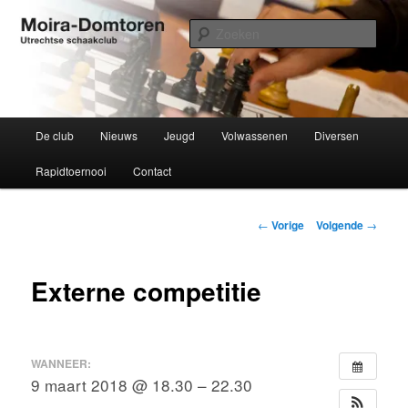
Spring
Utrechtse schaakclub opgericht 1934
naar
Zoek
de
primaire
Moira-Domtoren
inhoud
Hoofdmenu
De club
Nieuws
Jeugd
Volwassenen
Diversen
Rapidtoernooi
Contact
Bericht
←
Vorige
Volgende
→
navigatie
Externe competitie
WANNEER:
9 maart 2018 @ 18.30 – 22.30