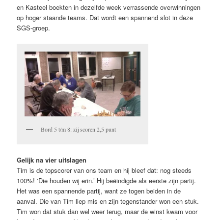
en Kasteel boekten in dezelfde week ver­ras­sen­de over­win­ningen
op hoger staande teams. Dat wordt een spannend slot in deze
SGS-groep.
Bord 5 t/m 8: zij scoren 2,5 punt
Gelijk na vier uitslagen
Tim is de topscorer van ons team en hij bleef dat: nog steeds
100%! ‘Die houden wij erin.’ Hij be­ëin­digde als eerste zijn partij.
Het was een spannende partij, want ze togen beiden in de
aanval. Die van Tim liep mis en zijn tegenstander won een stuk.
Tim won dat stuk dan wel weer terug, maar de winst kwam voor