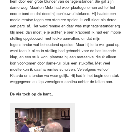
hem door een grote blunder van de tegenstander: die gaf zijn
dame weg. Maarten Metz had weer plaats­genomen achter het
eerste bord en dat deed hij opnieuw uitstekend. Hij haalde een
mooie remise tegen een sterkere speler. Ik zelf sloot als derde
een partij af. Het werd remise en daar was mijn tegenstander erg
blij mee: dan moet je je achter je oren krabben! Ik had een mooie
stelling opge­bouwd, met leuke aanvallen, omdat mijn
tegenstander wat behoudend speelde. Maar hij lette wel goed op,
want toen ik alles in stelling had gebracht voor de beslissende
klap, en een stuk won, plaat­ste hij een mataanval die ik alleen
kon voorkomen door dame-ruil plus een stukoffer. Met veel
moeite kon ik daarna remise schuiven. Vervolgens verloor
Ricardo en stonden we weer gelijk. Hij had in het begin een stuk
weggegeven en liep vervolgens continu achter de feiten aan.
De vis toch op de kant..