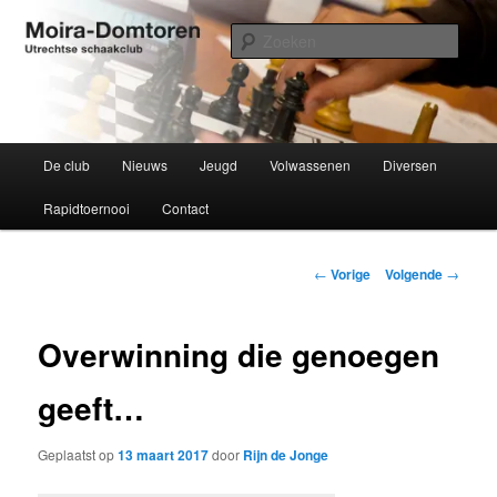
Spring
Utrechtse schaakclub opgericht 1934
naar
Zoek
de
primaire
Moira-Domtoren
inhoud
Hoofdmenu
De club
Nieuws
Jeugd
Volwassenen
Diversen
Rapidtoernooi
Contact
Bericht
←
Vorige
Volgende
→
navigatie
Overwinning die genoegen
geeft…
Geplaatst op
13 maart 2017
door
Rijn de Jonge