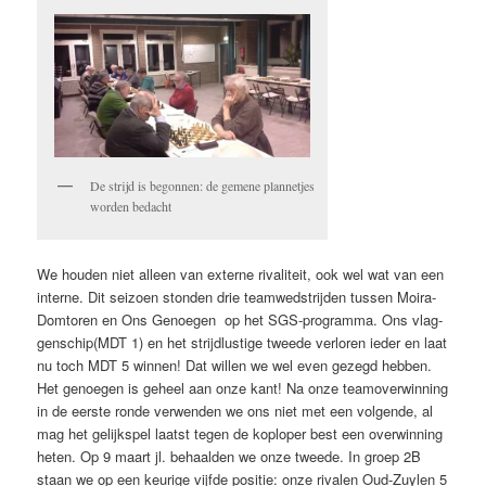
De strijd is begonnen: de gemene plannetjes
worden bedacht
We houden niet alleen van externe rivaliteit, ook wel wat van een
interne. Dit seizoen stonden drie teamwedstrijden tussen Moira-
Domtoren en Ons Genoegen op het SGS-programma. Ons vlag­
gen­schip(MDT 1) en het strijdlustige tweede verloren ieder en laat
nu toch MDT 5 winnen! Dat willen we wel even gezegd hebben.
Het genoegen is geheel aan onze kant! Na onze teamoverwinning
in de eerste ronde verwenden we ons niet met een volgende, al
mag het gelijkspel laatst tegen de koplo­per best een overwinning
heten. Op 9 maart jl. behaalden we onze tweede. In groep 2B
staan we op een keurige vijfde positie: onze rivalen Oud-Zuylen 5