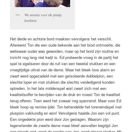
We moeten voor elk puntje
knokken
Het derde en achtste bord maakten vervolgens het verschil.
Allereerst Ton die een oude bekende aan het brod ontmoette, die
weliswaar ouder was geworden, maar op het bord zijn routine en
inzicht nog lang niet kwijt is. Ed probeerde vroeg in de partij het
spel te egaliseren door de ruil van een twee­tal stukken en een
vroegtijdige uitval van de dame. Maar het bleek loos alarm en
zwart werd opgezadeld met een geïsoleerde dubbelpion, een
slechte loper en met stukken die slechts verdedi­gend konden
optreden. In het late middenspel wist zwart zich met een
kwaliteitsoffer te bevrijden van de druk en moest Ton de kwaliteit
terug offeren. Toen werd het zowaar nog spannend. Maar voor Ed
bleek hoop op remise ijdel. Ton behandelde het toreneindspel met
pluspion vakkundig en won! Vervolgens haalde Jon een vol punt.
Een ongedekte pion werd door Jon geslagen. Waarom zijn
tegenstander de zwarte dame maar bleef aanvallen begrijpt Jon
nog steeds niet, want de positie van Jon werd almaar sterker. Hij