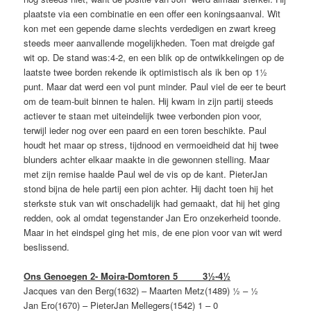
plaatste via een combinatie en een offer een koningsaanval. Wit
kon met een gepende dame slechts verdedigen en zwart kreeg
steeds meer aanvallende mogelijkheden. Toen mat dreigde gaf
wit op. De stand was:4-2, en een blik op de ontwikkelingen op de
laatste twee borden rekende ik opti­mis­tisch als ik ben op 1½
punt. Maar dat werd een vol punt minder. Paul viel de eer te beurt
om de team-buit binnen te halen. Hij kwam in zijn partij steeds
actiever te staan met uiteindelijk twee verbonden pion voor,
terwijl ieder nog over een paard en een toren beschikte. Paul
houdt het maar op stress, tijdnood en vermoeidheid dat hij twee
blunders achter elkaar maakte in die gewonnen stelling. Maar
met zijn remise haalde Paul wel de vis op de kant. PieterJan
stond bijna de hele partij een pion achter. Hij dacht toen hij het
sterkste stuk van wit onschadelijk had gemaakt, dat hij het ging
redden, ook al omdat tegenstander Jan Ero onzekerheid toonde.
Maar in het eindspel ging het mis, de ene pion voor van wit werd
beslissend.
Ons Genoegen 2- Moira-Domtoren 5 3½-4½
Jacques van den Berg(1632) – Maarten Metz(1489) ½ – ½
Jan Ero(1670) – PieterJan Mellegers(1542) 1 – 0