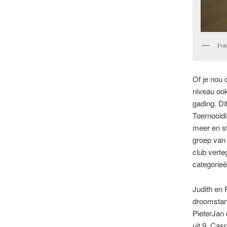
Fot
Of je nou 
niveau ook
gading. Di
Toernooid
meer en st
groep van 
club verte
categorieë
Judith en 
droomstart
PieterJan 
uit 9. Cas