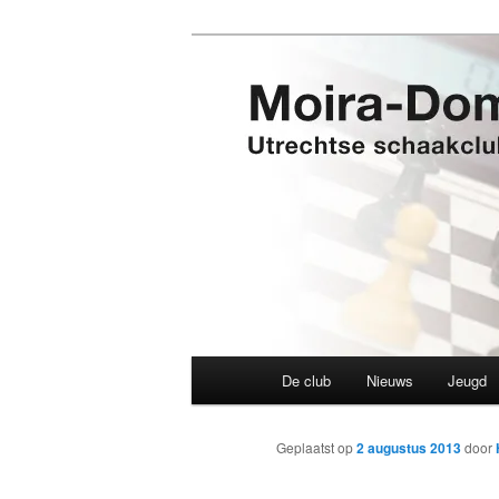
Spring
Utrechtse schaakclub opgerich
naar
de
Moira-Domtor
primaire
inhoud
Hoofdmenu
De club
Nieuws
Jeugd
Geplaatst op
2 augustus 2013
door