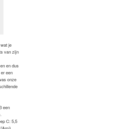
 wat je
s van zijn
ven en dus
 er een
 was onze
schillende
 3 een
.
oep C: 5,5
l’Ami),