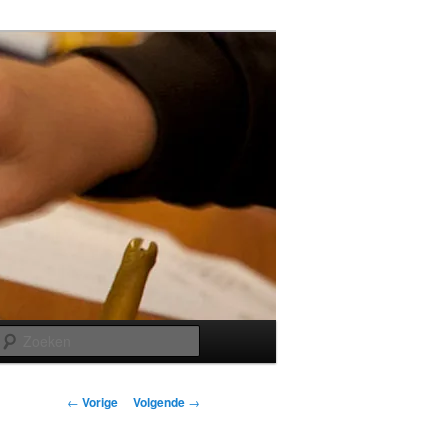
Zoeken
Bericht
←
Vorige
Volgende
→
navigatie