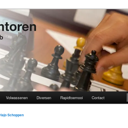
t 1934
en
Volwassenen
Diversen
Rapidtoernooi
Contact
Hajo Schoppen