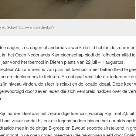
o Ab Scheel (http://www.abscheel.nl/)
drie dagen, zes dagen of anderhalve week de tijd hebt in de zomer en
 is: het Open Nederlands Kampioenschap biedt de liefhebber altijd iet
t jaar vond het toernooi in Dieren plaats van 22 juli – 1 augustus.
irecteur Ab Lammers is van plan het toernooi meer bekendheid te ge
erkere deelnemers te trekken. En dat gaat vast lukken: iedereen kan
zijn niveau vinden, de sfeer is relaxt en de locatie ideaal. Deze keer
genwoordigd door zeven leden die zich verspreid hadden over de ver
n.
Rijn namen deel aan het zesrondige toernooi, waarbij Rijn met 2,5 uit
 had, zeker omdat hij enkele tegenstanders binnen het uur afdroogde
draaide mee in de pittige B-groep en Ewoud scoorde uitstekend in gr
per mocht in de open groep meedoen (die gewonnen werd door Erwin 