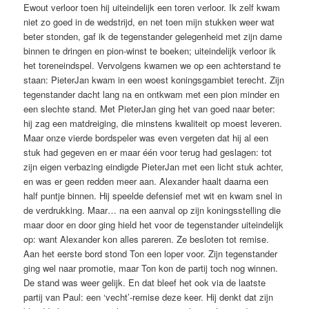
Ewout verloor toen hij uiteindelijk een toren verloor. Ik zelf kwam
niet zo goed in de wedstrijd, en net toen mijn stukken weer wat
beter stonden, gaf ik de tegenstander gelegenheid met zijn dame
binnen te dring­en en pion-winst te boeken; uiteindelijk verloor ik
het toreneindspel. Vervolgens kwamen we op een ach­ter­stand te
staan: PieterJan kwam in een woest koningsgambiet terecht. Zijn
tegenstander dacht lang na en ontkwam met een pion minder en
een slech­te stand. Met PieterJan ging het van goed naar beter:
hij zag een matdreiging, die minstens kwaliteit op moest leveren.
Maar onze vierde bordspeler was even vergeten dat hij al een
stuk had gegeven en er maar één voor terug had geslagen: tot
zijn eigen verbazing eindigde Pieter­Jan met een licht stuk achter,
en was er geen red­den meer aan. Alexander haalt daarna een
half puntje binnen. Hij speelde defensief met wit en kwam snel in
de verdrukking. Maar… na een aanval op zijn koningsstelling die
maar door en door ging hield het voor de te­gen­stander uiteindelijk
op: want Alexander kon alles pareren. Ze besloten tot remise.
Aan het eerste bord stond Ton een loper voor. Zijn tegenstander
ging wel naar promotie, maar Ton kon de partij toch nog winnen.
De stand was weer gelijk. En dat bleef het ook via de laatste
partij van Paul: een ‘vecht’-remise deze keer. Hij denkt dat zijn