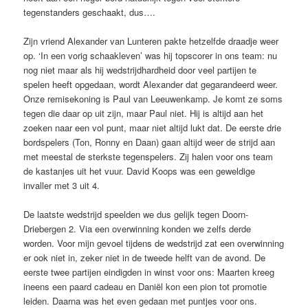
tegenstanders geschaakt, dus….
Zijn vriend Alexander van Lunteren pak­te hetzelfde draadje weer
op. ‘In een vorig schaakleven’ was hij topscorer in ons team: nu
nog niet maar als hij wedstrijdhardheid door veel partijen te
spelen heeft opgedaan, wordt Alexander dat gegarandeerd weer.
Onze remisekoning is Paul van Leeuwenkamp. Je komt ze soms
tegen die daar op uit zijn, maar Paul niet. Hij is altijd aan het
zoeken naar een vol punt, maar niet altijd lukt dat. De eerste drie
bordspelers (Ton, Ronny en Daan) gaan altijd weer de strijd aan
met meestal de sterkste tegenspelers. Zij halen voor ons team
de kastanjes uit het vuur. David Koops was een geweldige
invaller met 3 uit 4.
De laatste wedstrijd speelden we dus gelijk tegen Doorn-
Driebergen 2. Via een overwinning konden we zelfs derde
worden. Voor mijn gevoel tijdens de wedstrijd zat een overwinning
er ook niet in, zeker niet in de tweede helft van de avond. De
eerste twee partijen eindigden in winst voor ons: Maarten kreeg
ineens een paard cadeau en Daniël kon een pion tot promotie
leiden. Daarna was het even gedaan met pun­tjes voor ons.