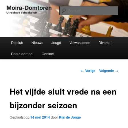
Spring
Utrechtse schaakclub opgericht 1934
naar
Zoek
de
primaire
Moira-Domtoren
inhoud
Hoofdmenu
De club
Nieuws
Jeugd
Volwassenen
Diversen
Rapidtoernooi
Contact
Bericht
←
Vorige
Volgende
→
navigatie
Het vijfde sluit vrede na een
bijzonder seizoen
Geplaatst op
14 mei 2014
door
Rijn de Jonge