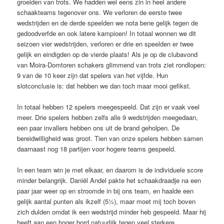
groeiden van trots. We hadden wel eens zin in heel andere
schaakteams tegenover ons.
We verloren de eerste twee
wedstrijden en de derde speelden we nota bene gelijk tegen de
gedoodverfde en ook latere kampioen! In totaal wonnen we dit
seizoen vier wedstrijden, verloren er drie en speelden er twee
gelijk en eindigden op de vierde plaats! Als je op de clubavond
van Moira-Domtoren schakers glimmend van trots ziet rondlopen:
9 van de 10 keer zijn dat spelers van het vijfde. Hun
slotconclusie is: dat hebben we dan toch maar mooi gefikst.
In totaal hebben 12 spelers meegespeeld. Dat zijn er vaak veel
meer. Drie spelers hebben zelfs alle 9 wedstrijden meegedaan,
een paar invallers hebben ons uit de brand geholpen. De
bereidwilligheid was groot. Tien van onze spelers hebben samen
daarnaast nog 18 partijen voor hogere teams gespeeld.
In een team win je met elkaar, en daarom is de individuele score
minder belangrijk. Daniël Andel pakte het schaakdraadje na een
paar jaar weer op en stroomde in bij ons team, en haalde een
gelijk aantal punten als ikzelf (5½), maar moet mij toch boven
zich dulden omdat ik een wedstrijd minder heb gespeeld. Maar hij
heeft aan een hoger bord natuurlijk tegen veel sterkere