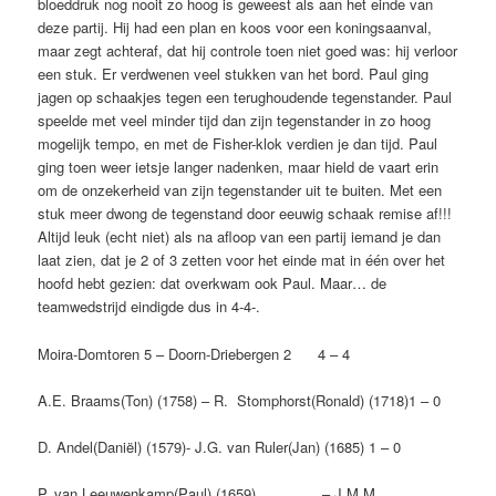
bloeddruk nog nooit zo hoog is geweest als aan het einde van
deze partij. Hij had een plan en koos voor een ko­ningsaanval,
maar zegt achteraf, dat hij controle toen niet goed was: hij verloor
een stuk. Er verdwenen veel stukken van het bord. Paul ging
jagen op schaakjes tegen een terughoudende tegenstander. Paul
speelde met veel minder tijd dan zijn tegenstander in zo hoog
mogelijk tempo, en met de Fisher-klok verdien je dan tijd. Paul
ging toen weer ietsje langer nadenken, maar hield de vaart erin
om de onzekerheid van zijn tegenstander uit te buiten. Met een
stuk meer dwong de tegenstand door eeuwig schaak remise af!!!
Altijd leuk (echt niet) als na afloop van een partij iemand je dan
laat zien, dat je 2 of 3 zetten voor het einde mat in één over het
hoofd hebt gezien: dat over­kwam ook Paul. Maar… de
teamwedstrijd eindigde dus in 4-4-.
Moira-Domtoren 5 – Doorn-Driebergen 2 4 – 4
A.E. Braams(Ton) (1758) – R. Stomphorst(Ronald) (1718)1 – 0
D. Andel(Daniël) (1579)- J.G. van Ruler(Jan) (1685) 1 – 0
P. van Leeuwenkamp(Paul) (1659) – J.M.M.