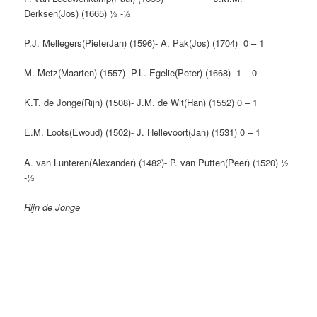
Derksen(Jos) (1665) ½ -½
P.J. Mellegers(PieterJan) (1596)- A. Pak(Jos) (1704) 0 – 1
M. Metz(Maarten) (1557)- P.L. Egelie(Peter) (1668) 1 – 0
K.T. de Jonge(Rijn) (1508)- J.M. de Wit(Han) (1552) 0 – 1
E.M. Loots(Ewoud) (1502)- J. Hellevoort(Jan) (1531) 0 – 1
A. van Lunteren(Alexander) (1482)- P. van Putten(Peer) (1520) ½
-½
Rijn de Jonge