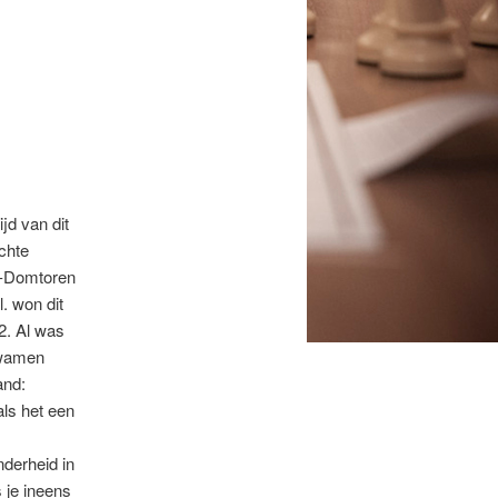
jd van dit
chte
-Domtoren
. won dit
2. Al was
kwamen
and:
als het een
derheid in
 je ineens