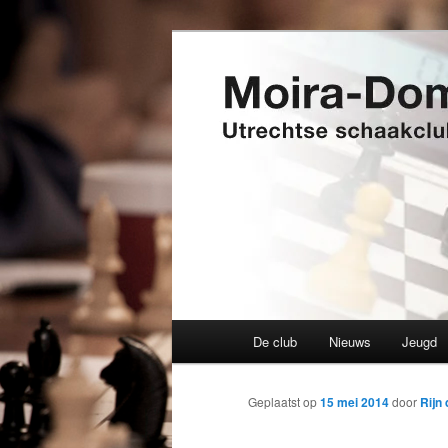
Spring
Utrechtse schaakclub opgerich
naar
de
Moira-Domtor
primaire
inhoud
Hoofdmenu
De club
Nieuws
Jeugd
Geplaatst op
15 mei 2014
door
Rijn