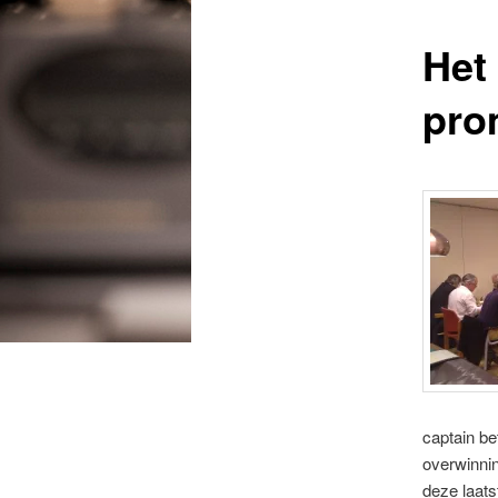
Het
pro
captain b
overwinnin
deze laats