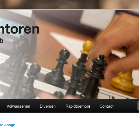
t 1934
en
Volwassenen
Diversen
Rapidtoernooi
Contact
 de Jonge