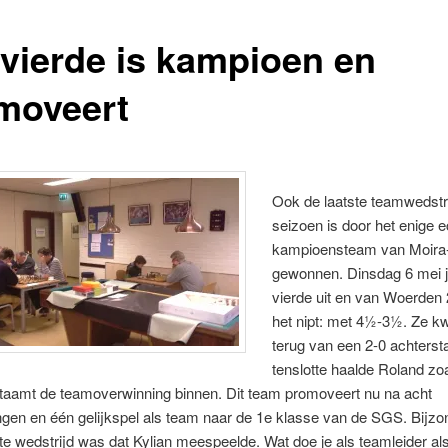
 vierde is kampioen en
moveert
Ook de laatste teamwedstri
seizoen is door het enige e
kampioensteam van Moira
gewonnen. Dinsdag 6 mei jl
vierde uit en van Woerden 
het nipt: met 4½-3½. Ze 
terug van een 2-0 achterst
tenslotte haalde Roland zo
etaamt de teamoverwinning binnen. Dit team promoveert nu na acht
gen en één gelijkspel als team naar de 1e klasse van de SGS. Bijzon
te wedstrijd was dat Kylian meespeelde. Wat doe je als teamleider als