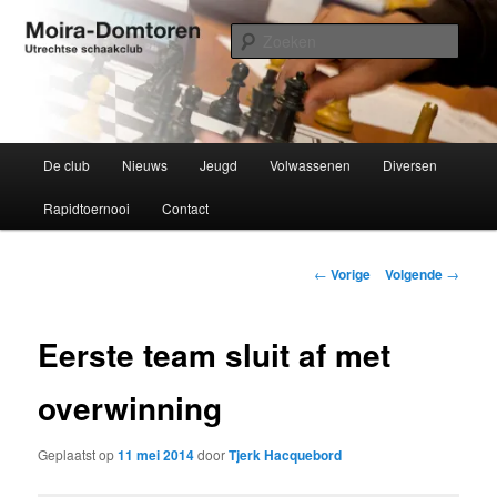
Spring
Utrechtse schaakclub opgericht 1934
naar
Zoek
de
primaire
Moira-Domtoren
inhoud
Hoofdmenu
De club
Nieuws
Jeugd
Volwassenen
Diversen
Rapidtoernooi
Contact
Bericht
←
Vorige
Volgende
→
navigatie
Eerste team sluit af met
overwinning
Geplaatst op
11 mei 2014
door
Tjerk Hacquebord