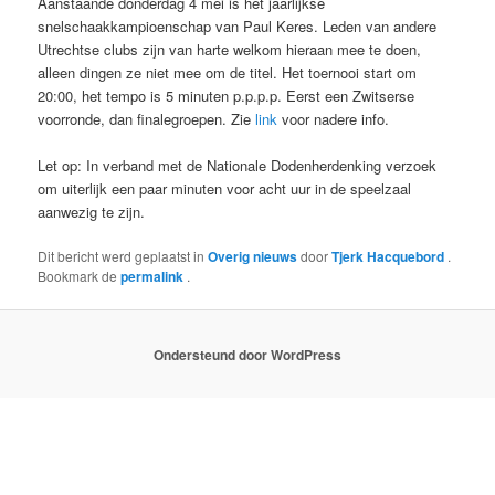
Aanstaande donderdag 4 mei is het jaarlijkse
snelschaakkampioenschap van Paul Keres. Leden van andere
Utrechtse clubs zijn van harte welkom hieraan mee te doen,
alleen dingen ze niet mee om de titel. Het toernooi start om
20:00, het tempo is 5 minuten p.p.p.p. Eerst een Zwitserse
voorronde, dan finalegroepen. Zie
link
voor nadere info.
Let op: In verband met de Nationale Dodenherdenking verzoek
om uiterlijk een paar minuten voor acht uur in de speelzaal
aanwezig te zijn.
Dit bericht werd geplaatst in
Overig nieuws
door
Tjerk Hacquebord
.
Bookmark de
permalink
.
Ondersteund door WordPress