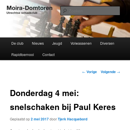
Spring
Utrechtse schaakclub opgericht 1934
naar
Zoek
de
primaire
Moira-Domtoren
inhoud
Hoofdmenu
De club
Nieuws
Jeugd
Volwassenen
Diversen
Rapidtoernooi
Contact
Bericht
←
Vorige
Volgende
→
navigatie
Donderdag 4 mei:
snelschaken bij Paul Keres
Geplaatst op
2 mei 2017
door
Tjerk Hacquebord