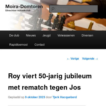
Spring
Utrechtse schaakclub opgericht 1934
naar
Zoek
de
primaire
Moira-Domtoren
inhoud
Hoofdmenu
De club
Nieuws
Jeugd
Volwassenen
Diversen
Rapidtoernooi
Contact
Bericht
←
Vorige
Volgende
→
navigatie
Roy viert 50-jarig jubileum
met rematch tegen Jos
Geplaatst op
9 oktober 2023
door
Tjerk Hacquebord