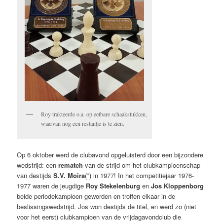
Roy trakteerde o.a. op eetbare schaakstukken,
waarvan nog een restantje is te zien.
Op 6 oktober werd de clubavond opgeluisterd door een bijzondere
wedstrijd: een
rematch
van de strijd om het clubkampioenschap
van destijds
S.V. Moira
(*) in 1977! In het competitiejaar 1976-
1977 waren de jeugdige
Roy Stekelenburg
en
Jos Kloppenborg
beide periodekampioen geworden en troffen elkaar in de
beslissingswedstrijd. Jos won destijds de titel, en werd zo (niet
voor het eerst) clubkampioen van de vrijdagavondclub die