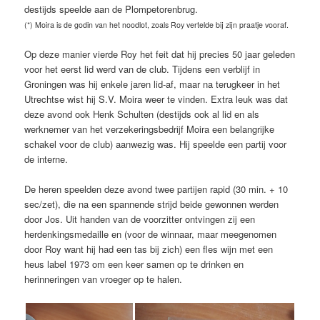
destijds speelde aan de Plompetorenbrug.
(*) Moira is de godin van het noodlot, zoals Roy vertelde bij zijn praatje vooraf.
Op deze manier vierde Roy het feit dat hij precies 50 jaar geleden
voor het eerst lid werd van de club. Tijdens een verblijf in
Groningen was hij enkele jaren lid-af, maar na terugkeer in het
Utrechtse wist hij S.V. Moira weer te vinden. Extra leuk was dat
deze avond ook Henk Schulten (destijds ook al lid en als
werknemer van het verzekeringsbedrijf Moira een belangrijke
schakel voor de club) aanwezig was. Hij speelde een partij voor
de interne.
De heren speelden deze avond twee partijen rapid (30 min. + 10
sec/zet), die na een spannende strijd beide gewonnen werden
door Jos. Uit handen van de voorzitter ontvingen zij een
herdenkingsmedaille en (voor de winnaar, maar meegenomen
door Roy want hij had een tas bij zich) een fles wijn met een
heus label 1973 om een keer samen op te drinken en
herinneringen van vroeger op te halen.