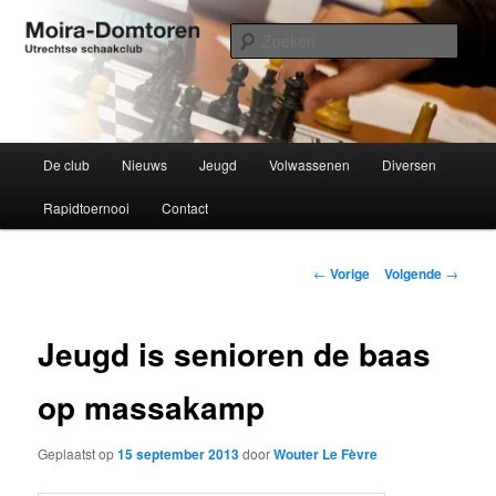
Spring
Utrechtse schaakclub opgericht 1934
naar
Zoek
de
primaire
Moira-Domtoren
inhoud
Hoofdmenu
De club
Nieuws
Jeugd
Volwassenen
Diversen
Rapidtoernooi
Contact
Bericht
←
Vorige
Volgende
→
navigatie
Jeugd is senioren de baas
op massakamp
Geplaatst op
15 september 2013
door
Wouter Le Fèvre