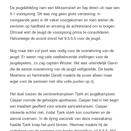
De jeugdafdeling nam een bliksemstart en liep direct uit naar een
5-1 voorsprong. Dit was nog geen grote verrassing: in
voorgaande jaren is dit vaker voorgekomen en toen wisten de
senioren op hardheid en ervaring de achterstand om te buigen.
Ditmaal wist de jeugd de voorsprong prima te consolideren.
Halverwege de avond stond het 9,5-5,5 voor de jeugd.
Nog maar één vol punt was nodig voor de overwinning van de
jeugd. Er waren nog vele veelbelovende stellingen voor de
jeugdspelers, zo zag captain Wouter. Het was uiteindelijk Gavin
die de eerste overwinning van de jeugd veiligstelde. De beide
Maartens en herintreder Daniël maakte de score alleen maar
erger voor de senioren met drie volle punten op rij.
Het duel tussen de seniorenkampioen Tjerk en jeugdkampioen
Casper vormde de gehoopte apotheose. Casper had in het begin
een kwaliteit geofferd voor enkele aanvalskansen. Casper
rokeerde echter niet, zodat Tjerk sterk kon counteren en de
aanval overnam. In de
dying seconds
van deze massakamp
haalde Tjerk knap het punt binnen. Hiermee maakte hij de
nederlaag van de senioren een beetje dragelijker: 13,5-6,5. Het