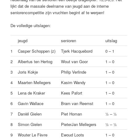
lijkt dat de massale deelname van jeugd aan de interne
seniorencompetitie zijn vruchten begint af te werpen!
De volledige uitslagen:
jeugd
senioren
uitslag
1
Casper Schoppen (z)
Tjerk Hacquebord
0 – 1
2
Albertus ten Hertog
Wout van Goor
1 – 0
3
Joris Kokje
Philip Verlinde
1 – 0
4
Maarten Mellegers
Kasim Wandy
1 – 0
5
Lena de Kraker
Kees Pafort
1 – 0
6
Gavin Wallace
Bram van Reemst
1 – 0
7
Daniël Gielen
Piet Homan
½ – ½
8
Simon Gielen
PieterJan Mellegers
½ – ½
9
Wouter Le Fèvre
Ewoud Loots
1 – 0