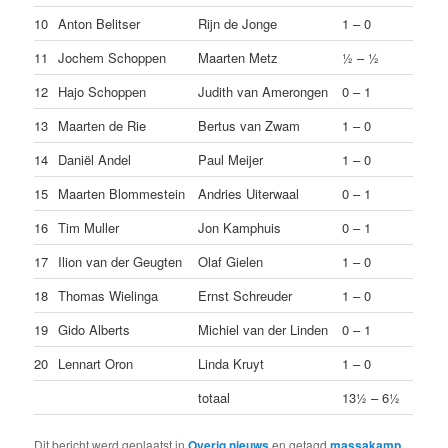
10
Anton Belitser
Rijn de Jonge
1 – 0
11
Jochem Schoppen
Maarten Metz
½ – ½
12
Hajo Schoppen
Judith van Amerongen
0 – 1
13
Maarten de Rie
Bertus van Zwam
1 – 0
14
Daniël Andel
Paul Meijer
1 – 0
15
Maarten Blommestein
Andries Uiterwaal
0 – 1
16
Tim Muller
Jon Kamphuis
0 – 1
17
Ilion van der Geugten
Olaf Gielen
1 – 0
18
Thomas Wielinga
Ernst Schreuder
1 – 0
19
Gido Alberts
Michiel van der Linden
0 – 1
20
Lennart Oron
Linda Kruyt
1 – 0
totaal
13½ – 6½
Dit bericht werd geplaatst in
Overig nieuws
en getagd
massakamp