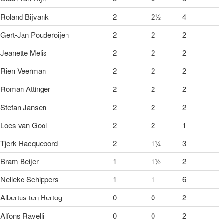
Roland Bijvank
2
2½
4
Gert-Jan Pouderoijen
2
2
2
Jeanette Melis
2
2
2
Rien Veerman
2
2
2
Roman Attinger
2
2
2
Stefan Jansen
2
2
2
Loes van Gool
2
2
1
Tjerk Hacquebord
2
1¼
3
Bram Beijer
1
1½
2
Nelleke Schippers
1
1
6
Albertus ten Hertog
0
0
2
Alfons Ravelli
0
0
2