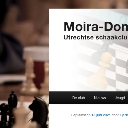
Spring
Utrechtse schaakclub opgerich
naar
de
Moira-Domtor
primaire
inhoud
Hoofdmenu
De club
Nieuws
Jeugd
Geplaatst op
15 juni 2021
door
Tjer