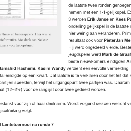
de laatste twee ronden genoege
nemen met een 1-1-gelijkspel. E
3 werden
Erik Janse
en
Kees Pa
onderling gelijkspel in de laatste
hier weinig aan veranderen. Pri
 thuis- en buitenspelers: Hier was je
resultaat ook voor
PieterJan Me
atieformulier. Met dank aan Nelleke
ippers voor het opsturen!
Hij werd ongedeeld vierde. Best
jeugdspeler werd
Mark de Graa
beste nieuwkomers eindigden
An
Jamshid Hashemi
.
Kasim Wandy
verdient een eervolle vermelding,
al eindigde op een kwart. Dat laatste is te verklaren door het feit dat
 partijen speelden, terwijl het uitgangspunt twee partijen was. Daaro
aat (1½-2½) voor de ranglijst door twee gedeeld worden.
edankt voor zijn of haar deelname. Wordt volgend seizoen wellicht v
ijsuitreiking volgt.
 Lentetoernooi na ronde 7