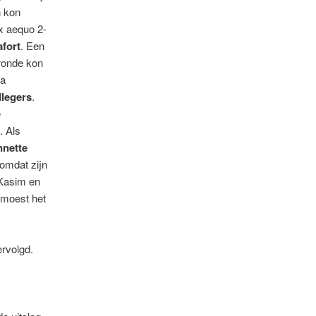
n kon
x aequo 2-
fort
. Een
 ronde kon
ma
llegers
.
e
f
. Als
nette
 omdat zijn
 Kasim en
m moest het
ervolgd.