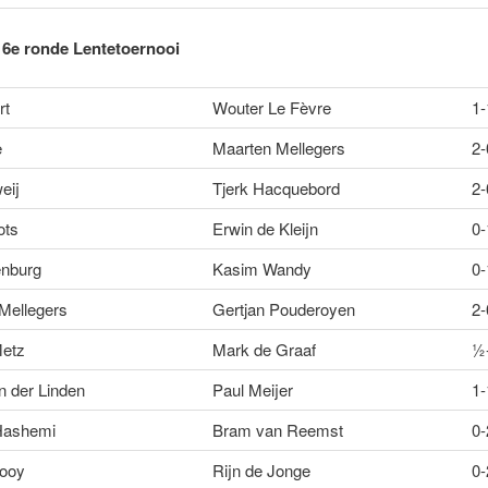
 6e ronde Lentetoernooi
rt
Wouter Le Fèvre
1-
e
Maarten Mellegers
2-
eij
Tjerk Hacquebord
2-
ots
Erwin de Kleijn
0-
enburg
Kasim Wandy
0-
 Mellegers
Gertjan Pouderoyen
2-
Metz
Mark de Graaf
½
n der Linden
Paul Meijer
1-
Hashemi
Bram van Reemst
0-
looy
Rijn de Jonge
0-