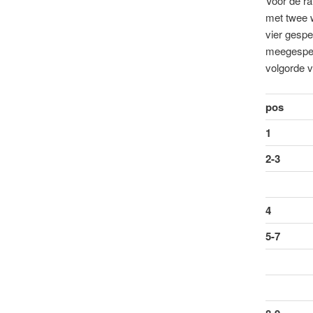
Voor de ra
met twee w
vier gespe
meegespeel
volgorde 
pos
1
2-3
4
5-7