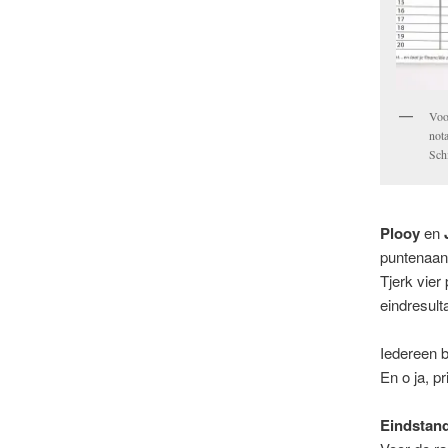
Voor
not
Sch
Plooy
en
puntenaant
Tjerk vier
eindresult
Iedereen b
En o ja, pr
Eindstand