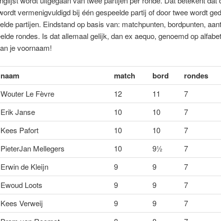
nglijst wordt uitgegaan van twee partijen per ronde. Dat betekent dat 
ordt vermenigvuldigd bij één gespeelde partij of door twee wordt ged
elde partijen. Eindstand op basis van: matchpunten, bordpunten, aant
de rondes. Is dat allemaal gelijk, dan ex aequo, genoemd op alfabe
van je voornaam!
naam
match
bord
rondes
Wouter Le Fèvre
12
11
7
Erik Janse
10
10
7
Kees Pafort
10
10
7
PieterJan Mellegers
10
9½
7
Erwin de Kleijn
9
9
7
Ewoud Loots
9
9
7
Kees Verweij
9
9
7