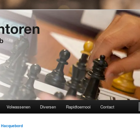
t 1934
en
Volwassenen
Diversen
Rapidtoernooi
Contact
k Hacquebord