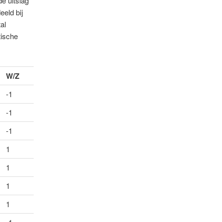
de uitslag
eeld bij
al
tische
W/Z
-1
-1
-1
1
1
1
1