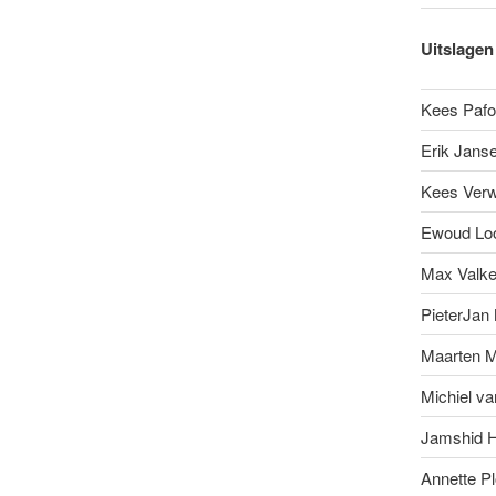
Uitslagen
Kees Pafo
Erik Jans
Kees Verw
Ewoud Lo
Max Valk
PieterJan
Maarten 
Michiel va
Jamshid 
Annette P