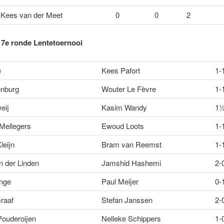
Kees van der Meet
0
0
2
 7e ronde Lentetoernooi
e
Kees Pafort
1-
enburg
Wouter Le Fèvre
1-
eij
Kasim Wandy
1
 Mellegers
Ewoud Loots
1-
leijn
Bram van Reemst
1-
n der Linden
Jamshid Hashemi
2-
onge
Paul Meijer
0-
raaf
Stefan Janssen
2-
Pouderoijen
Nelleke Schippers
1-