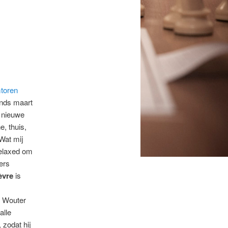
toren
inds maart
 nieuwe
e, thuis,
 Wat mij
relaxed om
ers
èvre
is
! Wouter
alle
 zodat hij