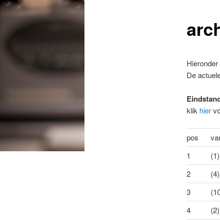
arc
Hieronder 
De actuele
Eindstand
klik
hier
vo
pos
va
1
(1)
2
(4)
3
(1
4
(2)