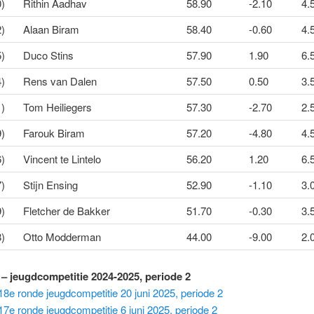
0)
Rithin Aadhav
58.90
-2.10
4.5
2)
Alaan Biram
58.40
-0.60
4.5
5)
Duco Stins
57.90
1.90
6.
4)
Rens van Dalen
57.50
0.50
3.5
1)
Tom Heiliegers
57.30
-2.70
2.5
9)
Farouk Biram
57.20
-4.80
4.5
6)
Vincent te Lintelo
56.20
1.20
6.
7)
Stijn Ensing
52.90
-1.10
3.0
9)
Fletcher de Bakker
51.70
-0.30
3.
8)
Otto Modderman
44.00
-9.00
2.
 – jeugdcompetitie 2024-2025, periode 2
18e ronde jeugdcompetitie 20 juni 2025, periode 2
17e ronde jeugdcompetitie 6 juni 2025, periode 2