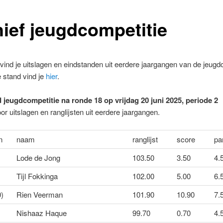
hief jeugdcompetitie
vind je uitslagen en eindstanden uit eerdere jaargangen van de jeugd
 stand vind je
hier
.
 jeugdcompetitie na ronde 18 op vrijdag 20 juni 2025, periode 2
or uitslagen en ranglijsten uit eerdere jaargangen.
n
naam
ranglijst
score
par
Lode de Jong
103.50
3.50
4.5
Tijl Fokkinga
102.00
5.00
6.5
0)
Rien Veerman
101.90
10.90
7.
Nishaaz Haque
99.70
0.70
4.5