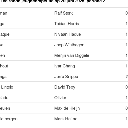
 18e ronde jeugdcompetitie op 20 juni 2025, periode 2
rman
Ralf Sterk
0
nga
Tobias Harris
1
Haque
Nivaan Haque
1
ka
Joep Winthagen
1
nen
Merijn van Diggele
1
hout
Ivar Chang
1
inga
Jurre Snippe
 Lintelo
David Tsoy
0
dade
Olivier
1
eulen
Max de Kleijn
0
ietbergen
Mark Heimel
1