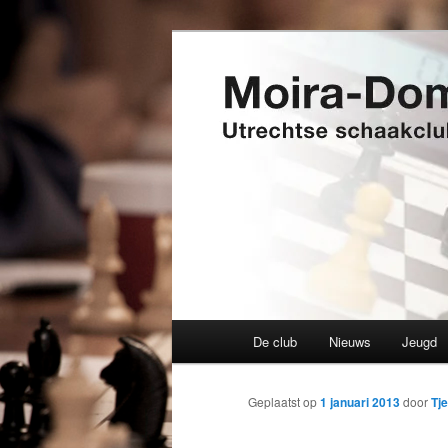
Spring
Utrechtse schaakclub opgerich
naar
de
Moira-Domtor
primaire
inhoud
Hoofdmenu
De club
Nieuws
Jeugd
Geplaatst op
1 januari 2013
door
Tj