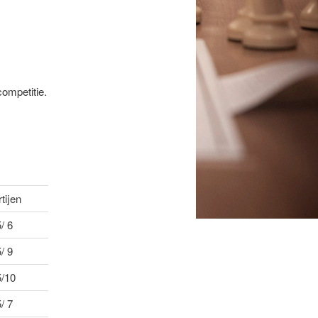
competitie.
tijen
/ 6
/ 9
5/10
/ 7