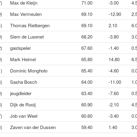
7)
Max de Kleijn
71.00
-3.00
4.5
9)
Max Vermeulen
69.10
-12.90
2.5
4)
Thomas Rietbergen
69.10
2.10
6.
9)
Siem de Lusenet
68.20
-3.80
3.0
2)
gastspeler
67.60
-1.40
0.5
0)
Mark Heimel
65.80
14.80
6.
1)
Dominic Mongholo
65.40
-4.60
0.0
6)
Sasha Bosch
64.00
-11.00
1.0
0)
jeugdleider
63.40
-7.60
0.5
8)
Dijk de Rooij
60.90
-2.10
4.5
7)
Job van Weel
60.60
-3.40
0.0
3)
Zaven van der Dussen
59.40
1.40
3.0