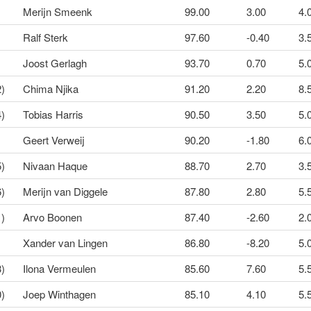
Merijn Smeenk
99.00
3.00
4.0
Ralf Sterk
97.60
-0.40
3.5
Joost Gerlagh
93.70
0.70
5.0
2)
Chima Njika
91.20
2.20
8.
4)
Tobias Harris
90.50
3.50
5.0
Geert Verweij
90.20
-1.80
6.
5)
Nivaan Haque
88.70
2.70
3.5
6)
Merijn van Diggele
87.80
2.80
5.
1)
Arvo Boonen
87.40
-2.60
2.0
Xander van Lingen
86.80
-8.20
5.
3)
Ilona Vermeulen
85.60
7.60
5.5
0)
Joep Winthagen
85.10
4.10
5.