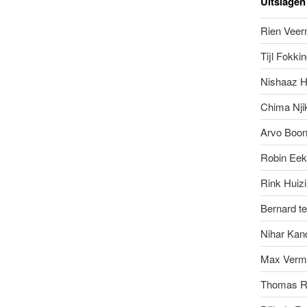
Uitslagen
Rien Vee
Tijl Fokki
Nishaaz 
Chima Nji
Arvo Boo
Robin Eek
Rink Huiz
Bernard te
Nihar Kan
Max Verm
Thomas R