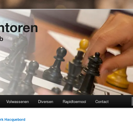
t 1934
en
Volwassenen
Diversen
Rapidtoernooi
Contact
erk Hacquebord