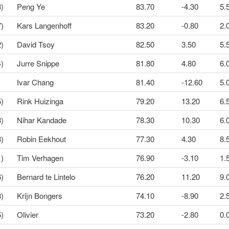
3)
Peng Ye
83.70
-4.30
5.
7)
Kars Langenhoff
83.20
-0.80
2.0
2)
David Tsoy
82.50
3.50
5.5
4)
Jurre Snippe
81.80
4.80
6.
Ivar Chang
81.40
-12.60
5.
5)
Rink Huizinga
79.20
13.20
6.5
3)
Nihar Kandade
78.30
10.30
6.0
8)
Robin Eekhout
77.30
4.30
8.
1)
Tim Verhagen
76.90
-3.10
1.5
6)
Bernard te Lintelo
76.20
11.20
9.
8)
Krijn Bongers
74.10
-8.90
2.5
5)
Olivier
73.20
-2.80
0.0