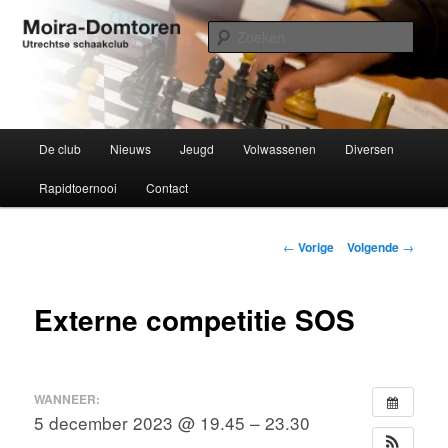
Spring
Utrechtse schaakclub opgericht 1934
naar
Zoek
de
primaire
Moira-Domtoren
inhoud
Hoofdmenu
De club
Nieuws
Jeugd
Volwassenen
Diversen
Rapidtoernooi
Contact
Bericht
←
Vorige
Volgende
→
navigatie
Externe competitie SOS
WANNEER:
5 december 2023 @ 19.45 – 23.30