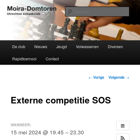
Spring
Utrechtse schaakclub opgericht 1934
naar
Zoek
de
primaire
Moira-Domtoren
inhoud
Hoofdmenu
De club
Nieuws
Jeugd
Volwassenen
Diversen
Rapidtoernooi
Contact
Bericht
←
Vorige
Volgende
→
navigatie
Externe competitie SOS
WANNEER:
15 mei 2024 @ 19.45 – 23.30