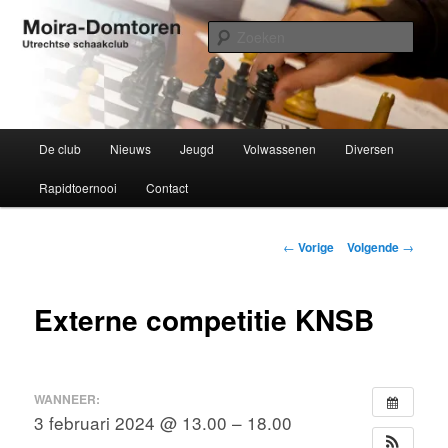
Spring
Utrechtse schaakclub opgericht 1934
naar
Zoek
de
primaire
Moira-Domtoren
inhoud
Hoofdmenu
De club
Nieuws
Jeugd
Volwassenen
Diversen
Rapidtoernooi
Contact
Bericht
←
Vorige
Volgende
→
navigatie
Externe competitie KNSB
WANNEER:
3 februari 2024 @ 13.00 – 18.00