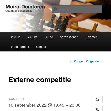
Spring
Utrechtse schaakclub opgericht 1934
naar
Zoek
de
primaire
Moira-Domtoren
inhoud
Hoofdmenu
De club
Nieuws
Jeugd
Volwassenen
Diversen
Rapidtoernooi
Contact
Bericht
←
Vorige
Volgende
→
navigatie
Externe competitie
WANNEER:
16 september 2022 @ 19.45 – 23.30