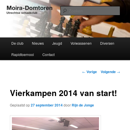
Spring
Utrechtse schaakclub opgericht 1934
naar
Zoek
de
primaire
Moira-Domtoren
inhoud
Hoofdmenu
De club
Nieuws
Jeugd
Volwassenen
Diversen
Rapidtoernooi
Contact
Bericht
←
Vorige
Volgende
→
navigatie
Vierkampen 2014 van start!
Geplaatst op
27 september 2014
door
Rijn de Jonge