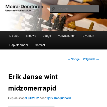
Spring
Utrechtse schaakclub opgericht 1934
naar
Zoek
de
primaire
Moira-Domtoren
inhoud
Hoofdmenu
De club
Nieuws
Jeugd
Volwassenen
Diversen
Rapidtoernooi
Contact
Bericht
←
Vorige
Volgende
→
navigatie
Erik Janse wint
midzomerrapid
Geplaatst op
9 juli 2022
door
Tjerk Hacquebord