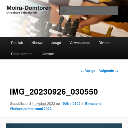
Spring
Utrechtse schaakclub opgericht 1934
naar
Zoek
de
primaire
Moira-Domtoren
inhoud
Hoofdmenu
De club
Nieuws
Jeugd
Volwassenen
Diversen
Rapidtoernooi
Contact
Afbeeldingsnavigatie
← Vorige
Volgende →
IMG_20230926_030550
Gepubliceerd
1 oktober 2023
op
1908 × 2102
in
Eindstand
Vierkampentoernooi 2023