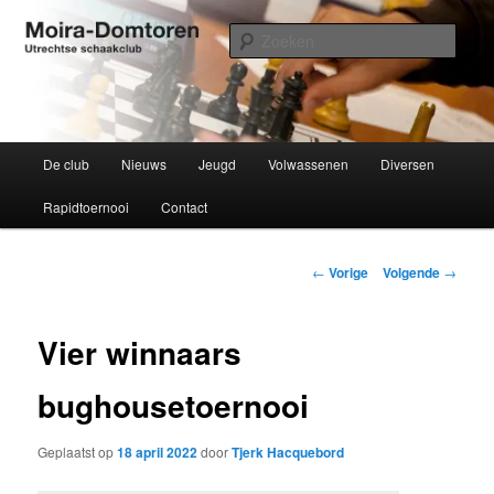
Spring
Utrechtse schaakclub opgericht 1934
naar
Zoek
de
primaire
Moira-Domtoren
inhoud
Hoofdmenu
De club
Nieuws
Jeugd
Volwassenen
Diversen
Rapidtoernooi
Contact
Bericht
←
Vorige
Volgende
→
navigatie
Vier winnaars
bughousetoernooi
Geplaatst op
18 april 2022
door
Tjerk Hacquebord