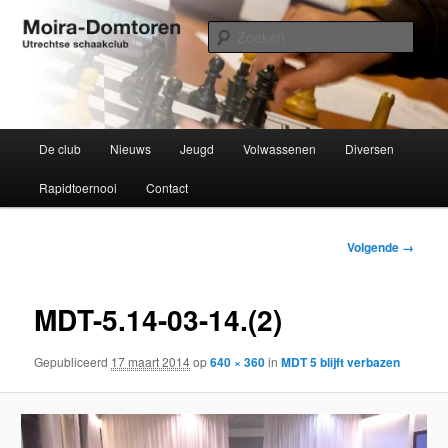
Spring
Utrechtse schaakclub opgericht 1934
naar
Zoek
de
primaire
Moira-Domtoren
inhoud
Hoofdmenu
De club
Nieuws
Jeugd
Volwassenen
Diversen
Rapidtoernooi
Contact
Afbeeldingsnavigati
Volgende →
MDT-5.14-03-14.(2)
Gepubliceerd
17 maart 2014
op
640 × 360
in
MDT 5 blijft verbazen