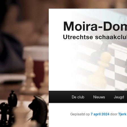
Spring
Utrechtse schaakclub opgerich
naar
de
Moira-Domtor
primaire
inhoud
Hoofdmenu
De club
Nieuws
Jeugd
Geplaatst op
7 april 2024
door
Tjer