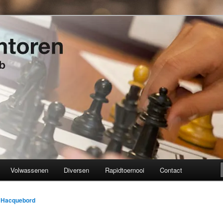
t 1934
en
Volwassenen
Diversen
Rapidtoernooi
Contact
k Hacquebord