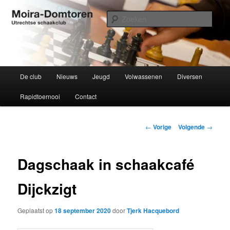
Spring
Utrechtse schaakclub opgericht 1934
naar
Zoek
de
primaire
Moira-Domtoren
inhoud
Hoofdmenu
De club
Nieuws
Jeugd
Volwassenen
Diversen
Rapidtoernooi
Contact
Bericht
←
Vorige
Volgende
→
navigatie
Dagschaak in schaakcafé
Dijckzigt
Geplaatst op
18 september 2020
door
Tjerk Hacquebord