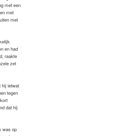
ing met een
men met
luiten met
elijk
on en had
d, raakte
ozele zet
hij ietwat
nen tegen
kort
d dat hij
Ik was op