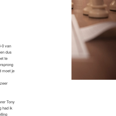
8-0 van
gen dus
et te
orsprong
d moet je
 zeer
orer Tony
g had ik
lling