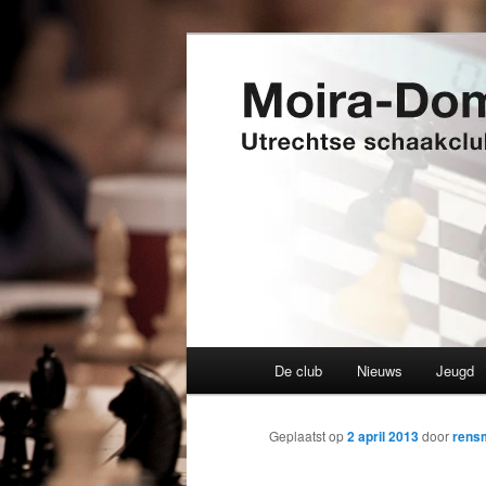
Spring
Utrechtse schaakclub opgerich
naar
de
Moira-Domtor
primaire
inhoud
Hoofdmenu
De club
Nieuws
Jeugd
Geplaatst op
2 april 2013
door
rens