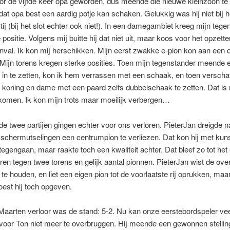
or de vijfde keer opa geworden, dus meende die nieuwe kleinzoon t
 dat opa best een aardig potje kan schaken. Gelukkig was hij niet bij h
tij (bij het slot echter ook niet!). In een damegambiet kreeg mijn tege
 positie. Volgens mij buitte hij dat niet uit, maar koos voor het opzett
nval. Ik kon mij herschikken. Mijn eerst zwakke e-pion kon aan een
Mijn torens kregen sterke posities. Toen mijn tegenstander meende 
in te zetten, kon ik hem verrassen met een schaak, en toen verschaft
n koning en dame met een paard zelfs dubbelschaak te zetten. Dat is
komen. Ik kon mijn trots maar moeilijk verbergen…
e twee partijen gingen echter voor ons verloren. PieterJan dreigde n
 schermutselingen een centrumpion te verliezen. Dat kon hij met kun
tegengaan, maar raakte toch een kwaliteit achter. Dat bleef zo tot het 
oren tegen twee torens en gelijk aantal pionnen. PieterJan wist de ove
 te houden, en liet een eigen pion tot de voorlaatste rij oprukken, maa
est hij toch opgeven.
aarten verloor was de stand: 5-2. Nu kan onze eerstebordspeler vee
voor Ton niet meer te overbruggen. Hij meende een gewonnen stellin