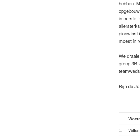
hebben. Ma
opgebouwd
in eerste 
allersterk
pionwinst 
moest in 
We draaien
groep 3B v
teamwedst
Rijn de J
Woerd
1.
Willem