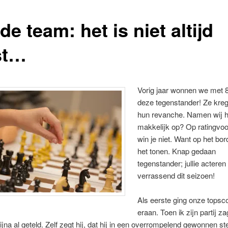
de team: het is niet altijd
st…
Vorig jaar wonnen we met 
deze tegenstander! Ze kre
hun revanche. Namen wij h
makkelijk op? Op ratingvo
win je niet. Want op het bor
het tonen. Knap gedaan
tegenstander; jullie acteren
verrassend dit seizoen!
Als eerste ging onze topsc
eraan. Toen ik zijn partij za
ijna al geteld. Zelf zegt hij, dat hij in een overrompelend gewonnen ste