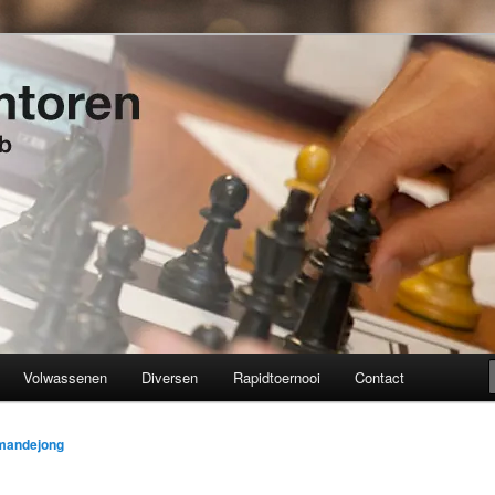
t 1934
en
Volwassenen
Diversen
Rapidtoernooi
Contact
mandejong