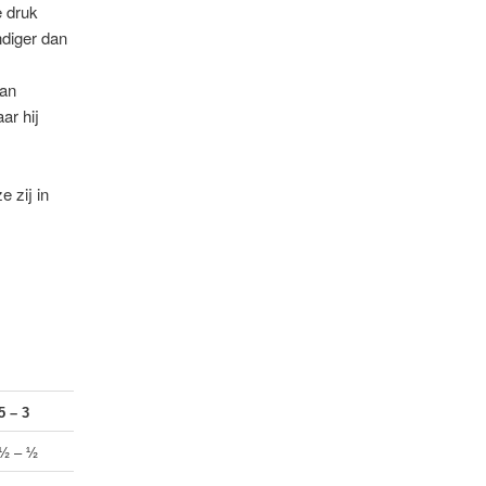
e druk
diger dan
dan
ar hij
 zij in
5 – 3
½ – ½