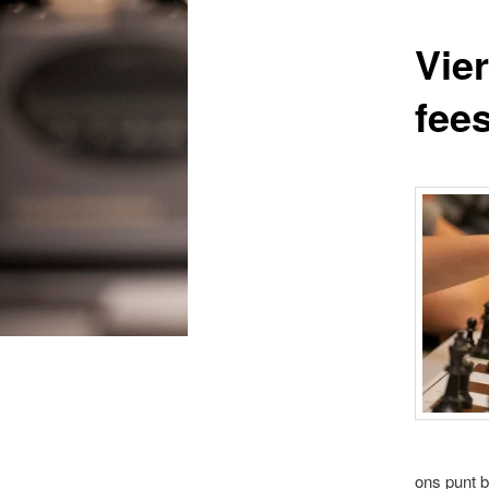
Vier
fee
ons punt b