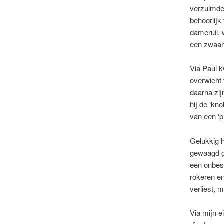
verzuimde 
behoorlijk
dameruil, 
een zwaar 
Via Paul 
overwicht 
daarna zij
hij de ‘kno
van een ‘p
Gelukkig h
gewaagd g4
een onbes
rokeren en
verliest, m
Via mijn e