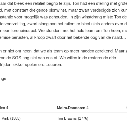
ar dat bleek een relatief begrip te zijn. Ton had een stelling met grot
, met constant dreigende pionwinst, maar zwart verdedigde zich kun
instantie voor mogelijk was gehouden. In zijn winstdrang miste Ton de
ste voorzetting, zwart sloeg aan het ruilen: er bleef niets anders over 
in een toreneindspel. We stonden met het hele team om Ton heen, ma
remise berusten, al kroop zwart door het bekende oog van de naald…
 er niet om heen, dat we als team op meer hadden gerekend. Maar ze
an de SGS nog niet van ons af. We willen in de resterende drie
rijden lekker spelen en….scoren.
onge
en 4
Moira-Domtoren 4
 Vink (1585)
Ton Braams (1776)