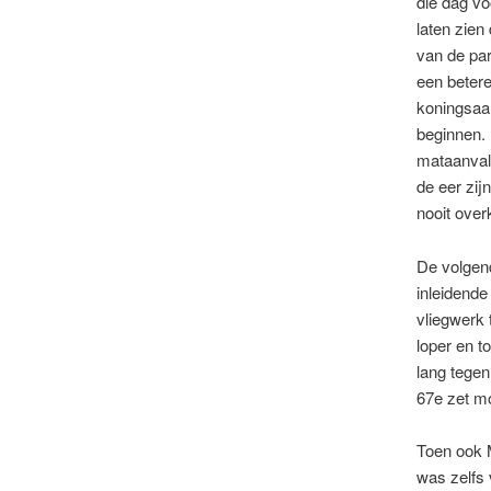
die dag vo
laten zien
van de par
een betere
koningsaa
beginnen. 
mataanval 
de eer zij
nooit over
De volgend
inleidende
vliegwerk 
loper en t
lang tegen
67e zet mo
Toen ook M
was zelfs 