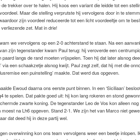
de trekker over te halen. Hij koos een variant die leidde tot een stell
 voordeel. Maar die stelling verprutste hij vervolgens door in te stem
waardoor zijn voordeel reduceerde tot een licht voordeeltje om te bes
verliezende zet. Mat in drie!
kwam we vervolgens op een 2-0 achterstand te staan. Na een aanvank
van zijn tegenstander kwam Paul terug: hij veroverde een centrumpi
n paard langs de rand moeten vrijspelen. Toen hij dat later alsnog dee
l’ via een schaakzetje alsnog kwijt. Paul zegt zelf, dat hij met die onn
lusremise een puinstelling’ maakte. Dat werd dus opgeven.
aalde Ewoud daarna ons eerste punt binnen. In een ‘Siciliaan’ besloot 
 te spelen. Dat pakte goed uit: hij kon lang rokeren en stond gewon
chermde zwarte koning. De tegenstander Leo de Vos kon alleen nog 
 moest na Lh6 opgeven. Stand 2-1. We zijn het van Marco niet gewen
aar dat deed hij in deze partij wel.
igen overwinning kon ons team vervolgens weer een beetje inlopen. 