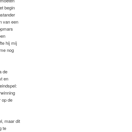
e moeten
et begin
nstander
en van een
 opmars
een
e hij mij
 me nog
a de
st en
eindspel:
rwinning
r op de
l, maar dit
g te