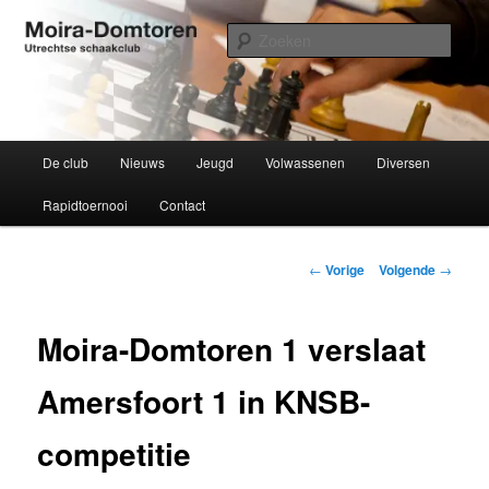
Spring
Utrechtse schaakclub opgericht 1934
naar
Zoek
de
primaire
Moira-Domtoren
inhoud
Hoofdmenu
De club
Nieuws
Jeugd
Volwassenen
Diversen
Rapidtoernooi
Contact
Bericht
←
Vorige
Volgende
→
navigatie
Moira-Domtoren 1 verslaat
Amersfoort 1 in KNSB-
competitie