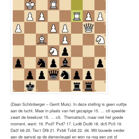
(Daan Schönberger – Gerrit Muis). In deze stelling is geen vuiltje
aan de lucht. Maar in plaats van het gezapige 15. … c6 speelde
zwart de breekzet 15. … c5. Thematisch, maar niet het goede
moment, want: 16. Pxd7 Pxd7 17. Lxd6 Dxd6 18. dc5 Pc5 19.
Da3! b6 20. Tec1 Df8 21. Pxb6 Txb6 22. d4. Wit bouwde verder
aan de aanval op de damevleugel en won na nog een zet of