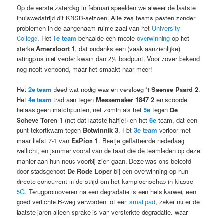
Op de eerste zaterdag in februari speelden we alweer de laatste
thuiswedstrijd dit KNSB-seizoen. Alle zes teams pasten zonder
problemen in de aangenaam ruime zaal van het
University
College
. Het
1e team
behaalde een mooie
overwinning
op het
sterke
Amersfoort 1
, dat ondanks een (vaak aanzienlijke)
ratingplus niet verder kwam dan 2½ bordpunt. Voor zover bekend
nog nooit vertoond, maar het smaakt naar meer!
Het
2e team
deed wat nodig was en versloeg
‘t Saense Paard 2
.
Het
4e team
trad aan tegen
Messemaker 1847 2
en scoorde
helaas geen matchpunten, net zomin als het
5e
tegen
De
Scheve Toren 1
(net dat laatste halfje!) en het
6e
team, dat een
punt tekortkwam tegen
Botwinnik 3
. Het
3e team
verloor met
maar liefst 7-1 van
EsPion 1
. Beetje geflatteerde nederlaag
wellicht, en jammer vooral van de taart die de teamleden op deze
manier aan hun neus voorbij zien gaan. Deze was ons beloofd
door stadsgenoot
De Rode Loper
bij een overwinning op hun
directe concurrent in de strijd om het kampioenschap in klasse
5G
. Terugpromoveren na een degradatie is een hels karwei, een
goed verlichte B-weg verworden tot een
smal pad
, zeker nu er de
laatste jaren alleen sprake is van versterkte degradatie. waar