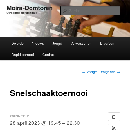
Spring
Utrechtse schaakclub opgericht 1934
naar
Zoek
de
primaire
Moira-Domtoren
inhoud
Hoofdmenu
De club
Nieuws
Jeugd
Volwassenen
Diversen
Rapidtoernooi
Contact
Bericht
←
Vorige
Volgende
→
navigatie
Snelschaaktoernooi
WANNEER:
28 april 2023 @ 19.45 – 22.30