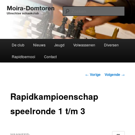
Spring
Utrechtse schaakclub opgericht 1934
naar
Zoek
de
primaire
Moira-Domtoren
inhoud
Hoofdmenu
De club
Nieuws
Jeugd
Volwassenen
Diversen
Rapidtoernooi
Contact
Bericht
←
Vorige
Volgende
→
navigatie
Rapidkampioenschap
speelronde 1 t/m 3
WANNEER: