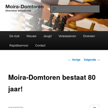
Spring
Utrechtse schaakclub opgericht 1934
naar
Zoek
de
primaire
Moira-Domtoren
inhoud
Hoofdmenu
De club
Nieuws
Jeugd
Volwassenen
Diversen
Rapidtoernooi
Contact
Bericht
←
Vorige
Volgende
→
navigatie
Moira-Domtoren bestaat 80
jaar!
WANNEER: