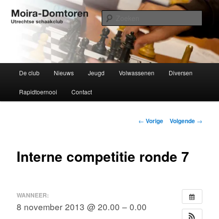
Spring
Utrechtse schaakclub opgericht 1934
naar
Zoek
de
primaire
Moira-Domtoren
inhoud
Hoofdmenu
De club
Nieuws
Jeugd
Volwassenen
Diversen
Rapidtoernooi
Contact
Bericht
←
Vorige
Volgende
→
navigatie
Interne competitie ronde 7
WANNEER:
8 november 2013 @ 20.00 – 0.00