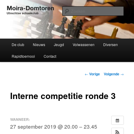
Spring
Utrechtse schaakclub opgericht 1934
naar
Zoek
de
primaire
Moira-Domtoren
inhoud
Hoofdmenu
De club
Nieuws
Jeugd
Volwassenen
Diversen
Rapidtoernooi
Contact
Bericht
←
Vorige
Volgende
→
navigatie
Interne competitie ronde 3
WANNEER:
27 september 2019 @ 20.00 – 23.45