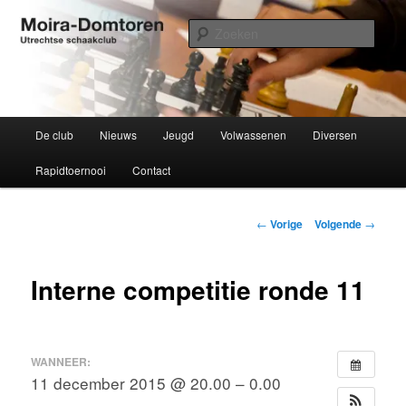
Spring
Utrechtse schaakclub opgericht 1934
naar
Zoek
de
primaire
Moira-Domtoren
inhoud
Hoofdmenu
De club
Nieuws
Jeugd
Volwassenen
Diversen
Rapidtoernooi
Contact
Bericht
←
Vorige
Volgende
→
navigatie
Interne competitie ronde 11
WANNEER:
11 december 2015 @ 20.00 – 0.00