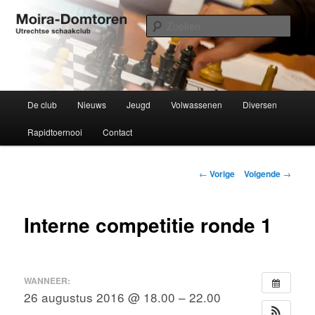
Spring
Utrechtse schaakclub opgericht 1934
naar
Zoek
de
primaire
Moira-Domtoren
inhoud
Hoofdmenu
De club
Nieuws
Jeugd
Volwassenen
Diversen
Rapidtoernooi
Contact
Bericht
←
Vorige
Volgende
→
navigatie
Interne competitie ronde 1
WANNEER:
26 augustus 2016 @ 18.00 – 22.00