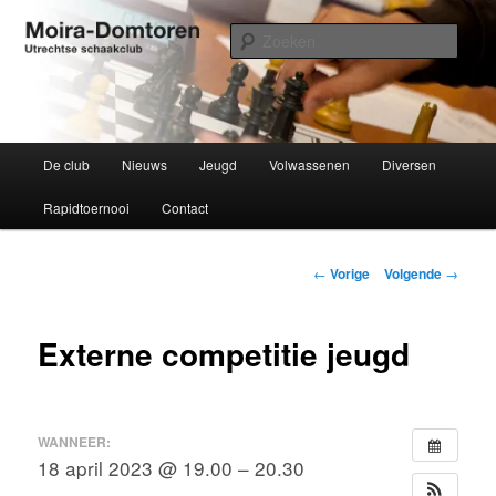
Spring
Utrechtse schaakclub opgericht 1934
naar
Zoek
de
primaire
Moira-Domtoren
inhoud
Hoofdmenu
De club
Nieuws
Jeugd
Volwassenen
Diversen
Rapidtoernooi
Contact
Bericht
←
Vorige
Volgende
→
navigatie
Externe competitie jeugd
WANNEER:
18 april 2023 @ 19.00 – 20.30